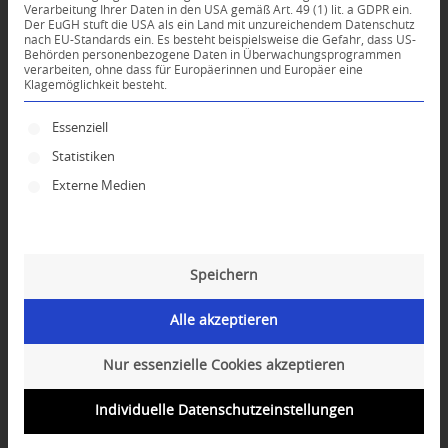
Verarbeitung Ihrer Daten in den USA gemäß Art. 49 (1) lit. a GDPR ein.
Der EuGH stuft die USA als ein Land mit unzureichendem Datenschutz
0
nach EU-Standards ein. Es besteht beispielsweise die Gefahr, dass US-
Behörden personenbezogene Daten in Überwachungsprogrammen
verarbeiten, ohne dass für Europäerinnen und Europäer eine
Klagemöglichkeit besteht.
KOMMENTARE
Dein Kommentar
Es folgt eine Liste der Service-Gruppen, für die ei
Essenziell
Statistiken
An Diskussion beteiligen?
Hinterlassen Sie uns Ihren Kommentar!
Externe Medien
*
Name
Speichern
*
E-Mail-Adresse
Alle akzeptieren
Website
Nur essenzielle Cookies akzeptieren
Individuelle Datenschutzeinstellungen