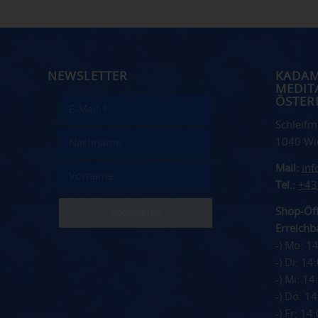
NEWSLETTER
KADA
MEDIT
ÖSTER
Schleifm
1040 Wi
Mail:
in
Tel.:
+43
Shop-Öff
Erreichba
-) Mo: 1
-) Di: 1
-) Mi: 1
-) Do: 1
-) Fr: 1