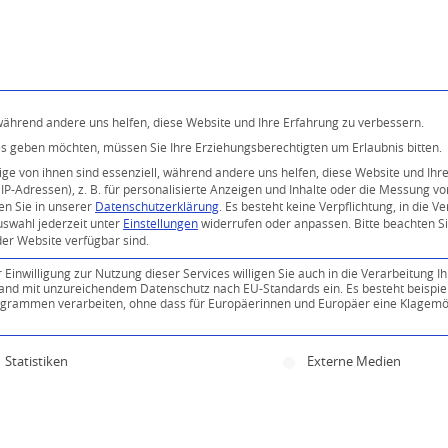
Programm
Über uns
Buddhismus
Kostenlose 
 während andere uns helfen, diese Website und Ihre Erfahrung zu verbessern.
ices geben möchten, müssen Sie Ihre Erziehungsberechtigten um Erlaubnis bitten.
e von ihnen sind essenziell, während andere uns helfen, diese Website und Ihr
P-Adressen), z. B. für personalisierte Anzeigen und Inhalte oder die Messung v
en Sie in unserer
Datenschutzerklärung
.
Es besteht keine Verpflichtung, in die V
uswahl jederzeit unter
Einstellungen
widerrufen oder anpassen.
Bitte beachten S
der Website verfügbar sind.
inwilligung zur Nutzung dieser Services willigen Sie auch in die Verarbeitung Ih
0
n Land mit unzureichendem Datenschutz nach EU-Standards ein. Es besteht beispie
ammen verarbeiten, ohne dass für Europäerinnen und Europäer eine Klagemög
KOMMENTARE
ine Einwilligung erteilt werden kann. Die erste Servi
Statistiken
Externe Medien
Kommentar!