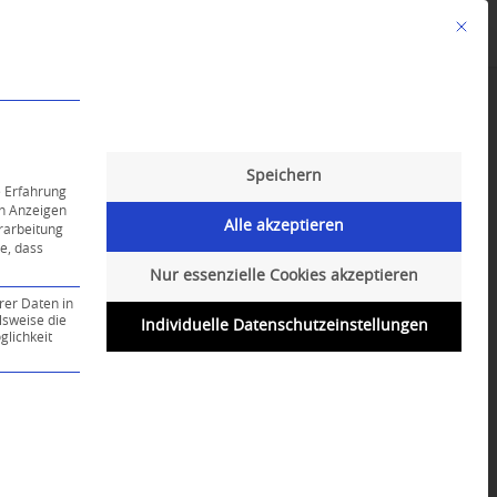
Mit die
Angebote
Kalender
English-Class
Speichern
e Erfahrung
on Anzeigen
Alle akzeptieren
erarbeitung
ie, dass
Nur essenzielle Cookies akzeptieren
rer Daten in
lsweise die
Individuelle Datenschutzeinstellungen
lichkeit
ce-Gruppe ist essenziell und kann nicht abgewählt werd