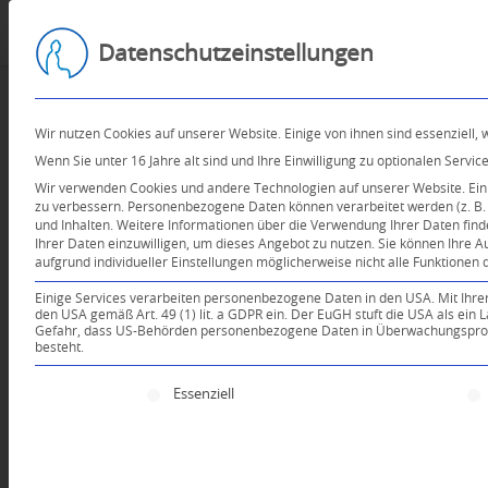
Datenschutzeinstellungen
Wir nutzen Cookies auf unserer Website. Einige von ihnen sind essenziell,
Wenn Sie unter 16 Jahre alt sind und Ihre Einwilligung zu optionalen Serv
Wir verwenden Cookies und andere Technologien auf unserer Website. Einig
zu verbessern.
Personenbezogene Daten können verarbeitet werden (z. B. I
und Inhalten.
Weitere Informationen über die Verwendung Ihrer Daten find
Ihrer Daten einzuwilligen, um dieses Angebot zu nutzen.
Sie können Ihre A
aufgrund individueller Einstellungen möglicherweise nicht alle Funktionen 
Einige Services verarbeiten personenbezogene Daten in den USA. Mit Ihrer E
den USA gemäß Art. 49 (1) lit. a GDPR ein. Der EuGH stuft die USA als ei
Gefahr, dass US-Behörden personenbezogene Daten in Überwachungsprogr
besteht.
Es folgt eine Liste der Service-Gruppen, für die e
Essenziell
Dein Kommentar
An Diskussion beteiligen?
Hinterlassen Sie uns Ihren 