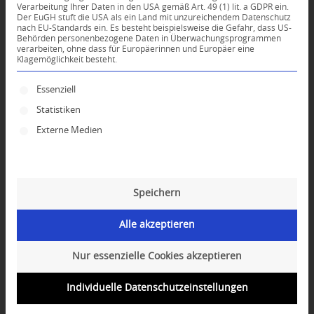
Verarbeitung Ihrer Daten in den USA gemäß Art. 49 (1) lit. a GDPR ein.
KOMMENTARE
Der EuGH stuft die USA als ein Land mit unzureichendem Datenschutz
nach EU-Standards ein. Es besteht beispielsweise die Gefahr, dass US-
Dein Kommentar
Behörden personenbezogene Daten in Überwachungsprogrammen
verarbeiten, ohne dass für Europäerinnen und Europäer eine
Klagemöglichkeit besteht.
An Diskussion beteiligen?
Hinterlassen Sie uns Ihren Kommentar!
Es folgt eine Liste der Service-Gruppen, für die ei
Essenziell
*
Name
Statistiken
Externe Medien
*
E-Mail-Adresse
Speichern
Website
Alle akzeptieren
Nur essenzielle Cookies akzeptieren
Individuelle Datenschutzeinstellungen