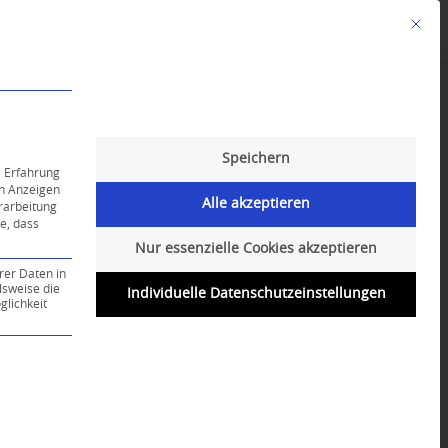
Mit die
Angebote
Kalender
English-Class
Speichern
e Erfahrung
on Anzeigen
Alle akzeptieren
erarbeitung
ie, dass
Nur essenzielle Cookies akzeptieren
rer Daten in
lsweise die
Individuelle Datenschutzeinstellungen
lichkeit
ce-Gruppe ist essenziell und kann nicht abgewählt werd