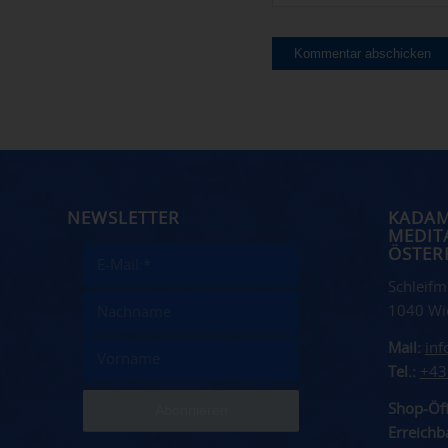
NEWSLETTER
KADA
MEDIT
ÖSTER
Schleifm
1040 Wi
Mail:
in
Tel.:
+43
Shop-Öff
Erreichba