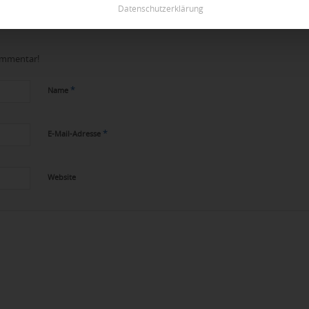
Datenschutzerklärung
Kommentar!
*
Name
*
E-Mail-Adresse
Website