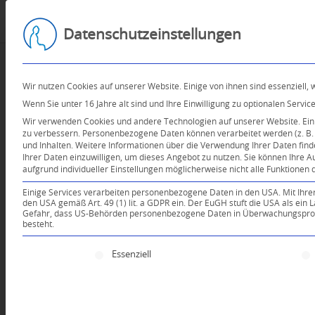
Datenschutzeinstellungen
Wir nutzen Cookies auf unserer Website. Einige von ihnen sind essenziell,
Wenn Sie unter 16 Jahre alt sind und Ihre Einwilligung zu optionalen Serv
Wir verwenden Cookies und andere Technologien auf unserer Website. Einig
zu verbessern.
Personenbezogene Daten können verarbeitet werden (z. B. I
und Inhalten.
Weitere Informationen über die Verwendung Ihrer Daten find
Ihrer Daten einzuwilligen, um dieses Angebot zu nutzen.
Sie können Ihre A
aufgrund individueller Einstellungen möglicherweise nicht alle Funktionen 
Einige Services verarbeiten personenbezogene Daten in den USA. Mit Ihrer E
den USA gemäß Art. 49 (1) lit. a GDPR ein. Der EuGH stuft die USA als ei
Gefahr, dass US-Behörden personenbezogene Daten in Überwachungsprogr
besteht.
Es folgt eine Liste der Service-Gruppen, für die e
Essenziell