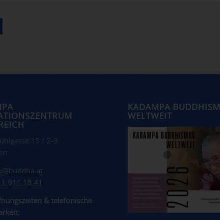
MPA
KADAMPA BUDDHIS
ATIONSZENTRUM
WELTWEIT
REICH
ühlgasse 15 / 2-3
en
fo@buddha.at
 1 911 18 41
nungszeiten & telefonische
rkeit: