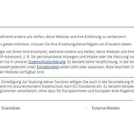
Programm
Über uns
Buddhismus
Kostenlose 
 während andere uns helfen, diese Website und Ihre Erfahrung zu verbessern.
ices geben möchten, müssen Sie Ihre Erziehungsberechtigten um Erlaubnis bitten.
e von ihnen sind essenziell, während andere uns helfen, diese Website und Ihr
P-Adressen), z. B. für personalisierte Anzeigen und Inhalte oder die Messung v
en Sie in unserer
Datenschutzerklärung
.
Es besteht keine Verpflichtung, in die V
uswahl jederzeit unter
Einstellungen
widerrufen oder anpassen.
Bitte beachten S
der Website verfügbar sind.
inwilligung zur Nutzung dieser Services willigen Sie auch in die Verarbeitung Ih
n Land mit unzureichendem Datenschutz nach EU-Standards ein. Es besteht beispie
ammen verarbeiten, ohne dass für Europäerinnen und Europäer eine Klagemög
ine Einwilligung erteilt werden kann. Die erste Servi
Statistiken
Externe Medien
0
KOMMENTARE