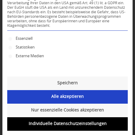
Verarbeitung Ihrer Daten in den USA gemäß Art. 49 (1) lit. a GDPR ein.
Der EuGH stuft die USA als ein Land mit unzureichendem Datenschutz
*
nach EU-Standards ein. Es besteht beispielsweise die Gefahr, dass US-
Name
Behörden personenbezogene Daten in Überwachungsprogrammen
verarbeiten, ohne dass für Europäerinnen und Europäer eine
Klagemöglichkeit besteht.
*
E-Mail-Adresse
Es folgt eine Liste der Service-Gruppen, für die ei
Essenziell
Statistiken
Website
Externe Medien
Speichern
Alle akzeptieren
Nur essenzielle Cookies akzeptieren
Individuelle Datenschutzeinstellungen