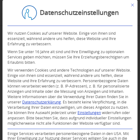
Mit d
Datenschutzeinstellungen
Wir nutzen Cookies auf unserer Website. Einige von ihnen sind
essenziell, während andere uns helfen, diese Website und Ihre
Erfahrung zu verbessern.
Wenn Sie unter 16 Jahre alt sind und Ihre Einwilligung zu optionalen
Services geben möchten, müssen Sie Ihre Erziehungsberechtigten um
Erlaubnis bitten.
Wir verwenden Cookies und andere Technologien auf unserer Website.
Einige von ihnen sind essenziell, während andere uns helfen, diese
Website und Ihre Erfahrung zu verbessern.
Personenbezogene Daten
können verarbeitet werden (z. B. IP-Adressen), z. B. für personalisierte
Anzeigen und Inhalte oder die Messung von Anzeigen und Inhalten.
0
Weitere Informationen über die Verwendung Ihrer Daten finden Sie in
unserer
Datenschutzerklärung
.
Es besteht keine Verpflichtung, in die
Verarbeitung Ihrer Daten einzuwilligen, um dieses Angebot zu nutzen.
KOMMENTARE
Sie können Ihre Auswahl jederzeit unter
Einstellungen
widerrufen oder
anpassen.
Bitte beachten Sie, dass aufgrund individueller Einstellungen
Dein Kommentar
möglicherweise nicht alle Funktionen der Website verfügbar sind.
An Diskussion beteiligen?
Einige Services verarbeiten personenbezogene Daten in den USA. Mit
Hinterlassen Sie uns Ihren Kommentar!
Ihrer Einwilligung zur Nutzung dieser Services willigen Sie auch in die