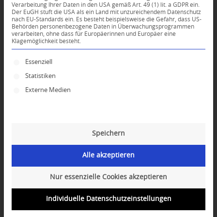
Verarbeitung Ihrer Daten in den USA gemäß Art. 49 (1) lit. a GDPR ein.
Der EuGH stuft die USA als ein Land mit unzureichendem Datenschutz
KOMMENTARE
nach EU-Standards ein. Es besteht beispielsweise die Gefahr, dass US-
Behörden personenbezogene Daten in Überwachungsprogrammen
Dein Kommentar
verarbeiten, ohne dass für Europäerinnen und Europäer eine
Klagemöglichkeit besteht.
An Diskussion beteiligen?
Es folgt eine Liste der Service-Gruppen, für die ei
Hinterlassen Sie uns Ihren Kommentar!
Essenziell
Statistiken
*
Name
Externe Medien
*
E-Mail-Adresse
Speichern
Website
Alle akzeptieren
Nur essenzielle Cookies akzeptieren
Individuelle Datenschutzeinstellungen