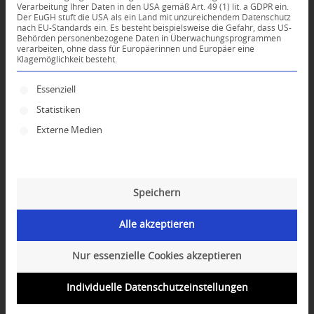
Verarbeitung Ihrer Daten in den USA gemäß Art. 49 (1) lit. a GDPR ein.
KOMMENTARE
Der EuGH stuft die USA als ein Land mit unzureichendem Datenschutz
nach EU-Standards ein. Es besteht beispielsweise die Gefahr, dass US-
Dein Kommentar
Behörden personenbezogene Daten in Überwachungsprogrammen
verarbeiten, ohne dass für Europäerinnen und Europäer eine
Klagemöglichkeit besteht.
An Diskussion beteiligen?
Hinterlassen Sie uns Ihren Kommentar!
Es folgt eine Liste der Service-Gruppen, für die ei
Essenziell
*
Name
Statistiken
Externe Medien
*
E-Mail-Adresse
Speichern
Website
Alle akzeptieren
Nur essenzielle Cookies akzeptieren
Individuelle Datenschutzeinstellungen