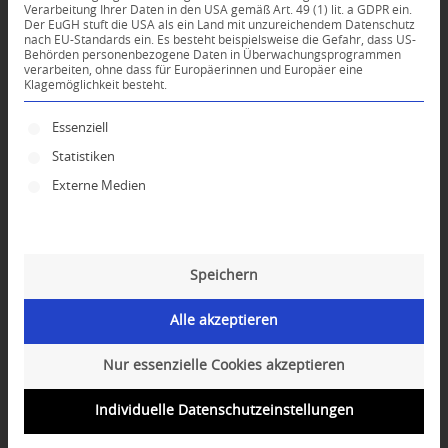
Verarbeitung Ihrer Daten in den USA gemäß Art. 49 (1) lit. a GDPR ein.
Der EuGH stuft die USA als ein Land mit unzureichendem Datenschutz
0
nach EU-Standards ein. Es besteht beispielsweise die Gefahr, dass US-
Behörden personenbezogene Daten in Überwachungsprogrammen
verarbeiten, ohne dass für Europäerinnen und Europäer eine
Klagemöglichkeit besteht.
KOMMENTARE
Dein Kommentar
Es folgt eine Liste der Service-Gruppen, für die ei
Essenziell
Statistiken
An Diskussion beteiligen?
Hinterlassen Sie uns Ihren Kommentar!
Externe Medien
*
Name
Speichern
*
E-Mail-Adresse
Alle akzeptieren
Website
Nur essenzielle Cookies akzeptieren
Individuelle Datenschutzeinstellungen