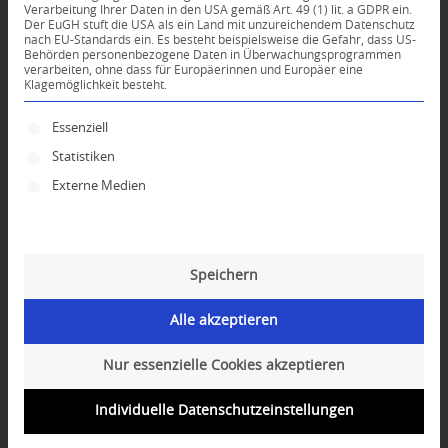
Verarbeitung Ihrer Daten in den USA gemäß Art. 49 (1) lit. a GDPR ein.
Der EuGH stuft die USA als ein Land mit unzureichendem Datenschutz
*
nach EU-Standards ein. Es besteht beispielsweise die Gefahr, dass US-
Name
Behörden personenbezogene Daten in Überwachungsprogrammen
verarbeiten, ohne dass für Europäerinnen und Europäer eine
Klagemöglichkeit besteht.
*
E-Mail-Adresse
Es folgt eine Liste der Service-Gruppen, für die ei
Essenziell
Statistiken
Website
Externe Medien
Speichern
Alle akzeptieren
Nur essenzielle Cookies akzeptieren
Individuelle Datenschutzeinstellungen