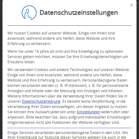
Mit d
Datenschutzeinstellungen
Wir nutzen Cookies auf unserer Website. Einige von ihnen sind
essenziell, während andere uns helfen, diese Website und Ihre
Erfahrung zu verbessern.
Wenn Sie unter 16 Jahre alt sind und Ihre Einwilligung zu optionalen
Services geben möchten, müssen Sie Ihre Erziehungsberechtigten um
Erlaubnis bitten.
Wir verwenden Cookies und andere Technologien auf unserer Website.
Einige von ihnen sind essenziell, während andere uns helfen, diese
Website und Ihre Erfahrung zu verbessern.
Personenbezogene Daten
können verarbeitet werden (z. B. IP-Adressen), z. B. für personalisierte
Anzeigen und Inhalte oder die Messung von Anzeigen und Inhalten.
0
Weitere Informationen über die Verwendung Ihrer Daten finden Sie in
unserer
Datenschutzerklärung
.
Es besteht keine Verpflichtung, in die
Verarbeitung Ihrer Daten einzuwilligen, um dieses Angebot zu nutzen.
KOMMENTARE
Sie können Ihre Auswahl jederzeit unter
Einstellungen
widerrufen oder
anpassen.
Bitte beachten Sie, dass aufgrund individueller Einstellungen
Dein Kommentar
möglicherweise nicht alle Funktionen der Website verfügbar sind.
An Diskussion beteiligen?
Einige Services verarbeiten personenbezogene Daten in den USA. Mit
Hinterlassen Sie uns Ihren Kommentar!
Ihrer Einwilligung zur Nutzung dieser Services willigen Sie auch in die