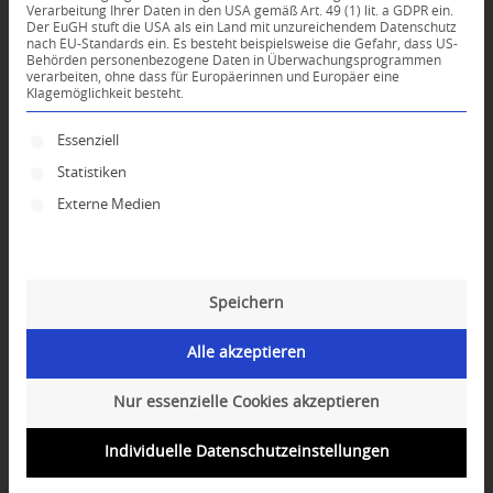
Verarbeitung Ihrer Daten in den USA gemäß Art. 49 (1) lit. a GDPR ein.
Der EuGH stuft die USA als ein Land mit unzureichendem Datenschutz
0
nach EU-Standards ein. Es besteht beispielsweise die Gefahr, dass US-
Behörden personenbezogene Daten in Überwachungsprogrammen
verarbeiten, ohne dass für Europäerinnen und Europäer eine
Klagemöglichkeit besteht.
KOMMENTARE
Dein Kommentar
Es folgt eine Liste der Service-Gruppen, für die ei
Essenziell
Statistiken
An Diskussion beteiligen?
Hinterlassen Sie uns Ihren Kommentar!
Externe Medien
*
Name
Speichern
*
E-Mail-Adresse
Alle akzeptieren
Website
Nur essenzielle Cookies akzeptieren
Individuelle Datenschutzeinstellungen