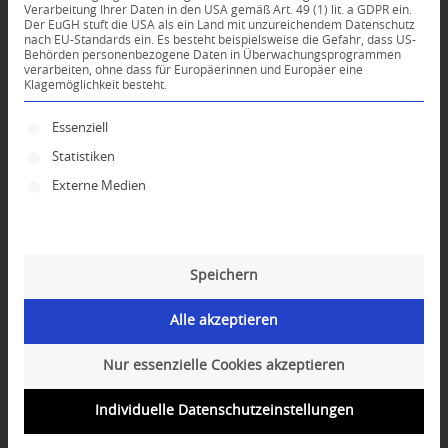
Verarbeitung Ihrer Daten in den USA gemäß Art. 49 (1) lit. a GDPR ein.
Der EuGH stuft die USA als ein Land mit unzureichendem Datenschutz
0
nach EU-Standards ein. Es besteht beispielsweise die Gefahr, dass US-
Behörden personenbezogene Daten in Überwachungsprogrammen
verarbeiten, ohne dass für Europäerinnen und Europäer eine
Klagemöglichkeit besteht.
KOMMENTARE
Dein Kommentar
Es folgt eine Liste der Service-Gruppen, für die ei
Essenziell
Statistiken
An Diskussion beteiligen?
Hinterlassen Sie uns Ihren Kommentar!
Externe Medien
*
Name
Speichern
*
E-Mail-Adresse
Alle akzeptieren
Website
Nur essenzielle Cookies akzeptieren
Individuelle Datenschutzeinstellungen