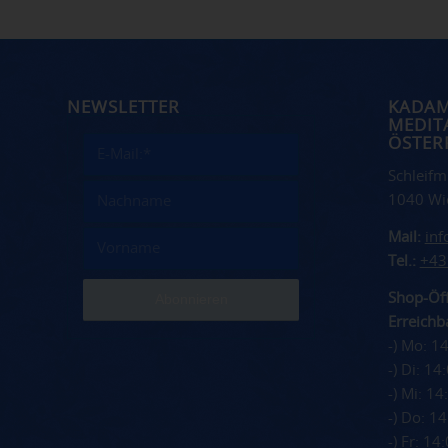
NEWSLETTER
KADA
MEDIT
ÖSTER
Schleifm
1040 Wi
Mail:
in
Tel.:
+43
Shop-Öff
Erreichba
-) Mo: 1
-) Di: 1
-) Mi: 1
-) Do: 1
-) Fr: 1