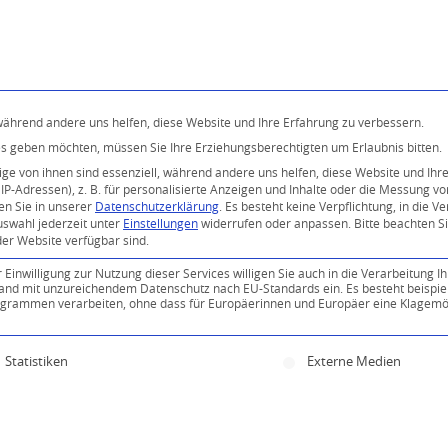
Programm
Über uns
Buddhismus
Kostenlose 
 während andere uns helfen, diese Website und Ihre Erfahrung zu verbessern.
ices geben möchten, müssen Sie Ihre Erziehungsberechtigten um Erlaubnis bitten.
e von ihnen sind essenziell, während andere uns helfen, diese Website und Ihr
P-Adressen), z. B. für personalisierte Anzeigen und Inhalte oder die Messung v
en Sie in unserer
Datenschutzerklärung
.
Es besteht keine Verpflichtung, in die V
uswahl jederzeit unter
Einstellungen
widerrufen oder anpassen.
Bitte beachten S
der Website verfügbar sind.
inwilligung zur Nutzung dieser Services willigen Sie auch in die Verarbeitung Ih
0
n Land mit unzureichendem Datenschutz nach EU-Standards ein. Es besteht beispie
ammen verarbeiten, ohne dass für Europäerinnen und Europäer eine Klagemög
KOMMENTARE
ine Einwilligung erteilt werden kann. Die erste Servi
Statistiken
Externe Medien
Kommentar!