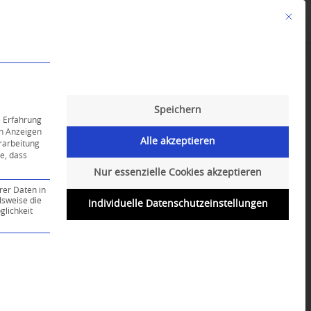
Mit die
Angebote
Kalender
English-Class
Speichern
e Erfahrung
on Anzeigen
Alle akzeptieren
erarbeitung
ie, dass
Nur essenzielle Cookies akzeptieren
rer Daten in
lsweise die
Individuelle Datenschutzeinstellungen
lichkeit
ce-Gruppe ist essenziell und kann nicht abgewählt werd