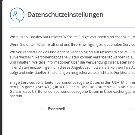
Datenschutzeinstellungen
Wir nutzen Cookies auf unserer Website. Einige von ihnen sind essenziell,
Wenn Sie unter 16 Jahre alt sind und Ihre Einwilligung zu optionalen Serv
Wir verwenden Cookies und andere Technologien auf unserer Website. Einig
zu verbessern.
Personenbezogene Daten können verarbeitet werden (z. B. I
und Inhalten.
Weitere Informationen über die Verwendung Ihrer Daten find
Ihrer Daten einzuwilligen, um dieses Angebot zu nutzen.
Sie können Ihre A
aufgrund individueller Einstellungen möglicherweise nicht alle Funktionen 
Einige Services verarbeiten personenbezogene Daten in den USA. Mit Ihrer E
den USA gemäß Art. 49 (1) lit. a GDPR ein. Der EuGH stuft die USA als ei
Gefahr, dass US-Behörden personenbezogene Daten in Überwachungsprogr
besteht.
Es folgt eine Liste der Service-Gruppen, für die e
Essenziell
Dein Kommentar
An Diskussion beteiligen?
Hinterlassen Sie uns Ihren 