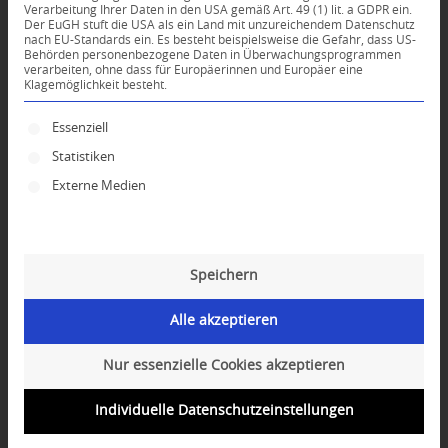
Verarbeitung Ihrer Daten in den USA gemäß Art. 49 (1) lit. a GDPR ein.
Der EuGH stuft die USA als ein Land mit unzureichendem Datenschutz
*
nach EU-Standards ein. Es besteht beispielsweise die Gefahr, dass US-
Name
Behörden personenbezogene Daten in Überwachungsprogrammen
verarbeiten, ohne dass für Europäerinnen und Europäer eine
Klagemöglichkeit besteht.
*
E-Mail-Adresse
Es folgt eine Liste der Service-Gruppen, für die ei
Essenziell
Statistiken
Website
Externe Medien
Speichern
Alle akzeptieren
Nur essenzielle Cookies akzeptieren
Individuelle Datenschutzeinstellungen