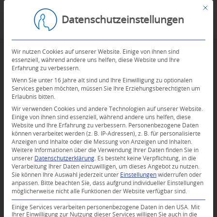
Mit d
Datenschutzeinstellungen
Wir nutzen Cookies auf unserer Website. Einige von ihnen sind
essenziell, während andere uns helfen, diese Website und Ihre
Erfahrung zu verbessern.
Wenn Sie unter 16 Jahre alt sind und Ihre Einwilligung zu optionalen
Services geben möchten, müssen Sie Ihre Erziehungsberechtigten um
Erlaubnis bitten.
Wir verwenden Cookies und andere Technologien auf unserer Website.
Einige von ihnen sind essenziell, während andere uns helfen, diese
Website und Ihre Erfahrung zu verbessern.
Personenbezogene Daten
können verarbeitet werden (z. B. IP-Adressen), z. B. für personalisierte
Anzeigen und Inhalte oder die Messung von Anzeigen und Inhalten.
0
Weitere Informationen über die Verwendung Ihrer Daten finden Sie in
unserer
Datenschutzerklärung
.
Es besteht keine Verpflichtung, in die
Verarbeitung Ihrer Daten einzuwilligen, um dieses Angebot zu nutzen.
KOMMENTARE
Sie können Ihre Auswahl jederzeit unter
Einstellungen
widerrufen oder
anpassen.
Bitte beachten Sie, dass aufgrund individueller Einstellungen
Dein Kommentar
möglicherweise nicht alle Funktionen der Website verfügbar sind.
An Diskussion beteiligen?
Einige Services verarbeiten personenbezogene Daten in den USA. Mit
Hinterlassen Sie uns Ihren Kommentar!
Ihrer Einwilligung zur Nutzung dieser Services willigen Sie auch in die