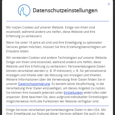
Mit d
Datenschutzeinstellungen
Wir nutzen Cookies auf unserer Website. Einige von ihnen sind
essenziell, während andere uns helfen, diese Website und Ihre
Erfahrung zu verbessern.
Wenn Sie unter 16 Jahre alt sind und Ihre Einwilligung zu optionalen
Services geben möchten, müssen Sie Ihre Erziehungsberechtigten um
Erlaubnis bitten.
Wir verwenden Cookies und andere Technologien auf unserer Website.
Einige von ihnen sind essenziell, während andere uns helfen, diese
Website und Ihre Erfahrung zu verbessern.
Personenbezogene Daten
können verarbeitet werden (z. B. IP-Adressen), z. B. für personalisierte
Anzeigen und Inhalte oder die Messung von Anzeigen und Inhalten.
0
Weitere Informationen über die Verwendung Ihrer Daten finden Sie in
unserer
Datenschutzerklärung
.
Es besteht keine Verpflichtung, in die
Verarbeitung Ihrer Daten einzuwilligen, um dieses Angebot zu nutzen.
KOMMENTARE
Sie können Ihre Auswahl jederzeit unter
Einstellungen
widerrufen oder
anpassen.
Bitte beachten Sie, dass aufgrund individueller Einstellungen
Dein Kommentar
möglicherweise nicht alle Funktionen der Website verfügbar sind.
An Diskussion beteiligen?
Einige Services verarbeiten personenbezogene Daten in den USA. Mit
Hinterlassen Sie uns Ihren Kommentar!
Ihrer Einwilligung zur Nutzung dieser Services willigen Sie auch in die