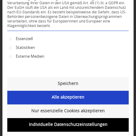
Verarbeitung Ihrer Daten in den USA gemäß Art. 49 (1) lit. a GDPR ein.
Der EuGH stuft die USA als ein Land mit unzureichendem Datenschutz
*
nach EU-Standards ein. Es besteht beispielsweise die Gefahr, dass US-
Name
Behörden personenbezogene Daten in Überwachungsprogrammen
verarbeiten, ohne dass für Europäerinnen und Europäer eine
Klagemöglichkeit besteht.
*
E-Mail-Adresse
Es folgt eine Liste der Service-Gruppen, für die ei
Essenziell
Statistiken
Website
Externe Medien
Speichern
Alle akzeptieren
Nur essenzielle Cookies akzeptieren
Individuelle Datenschutzeinstellungen