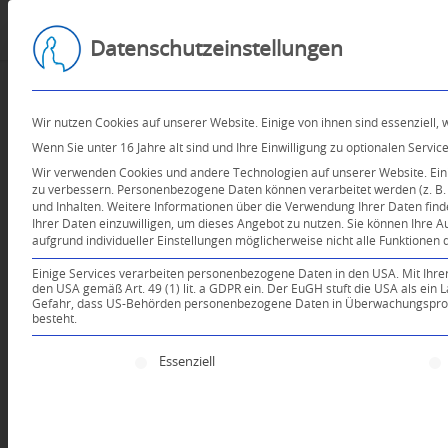
Datenschutzeinstellungen
Wir nutzen Cookies auf unserer Website. Einige von ihnen sind essenziell,
Wenn Sie unter 16 Jahre alt sind und Ihre Einwilligung zu optionalen Serv
Wir verwenden Cookies und andere Technologien auf unserer Website. Einig
zu verbessern.
Personenbezogene Daten können verarbeitet werden (z. B. I
und Inhalten.
Weitere Informationen über die Verwendung Ihrer Daten find
Ihrer Daten einzuwilligen, um dieses Angebot zu nutzen.
Sie können Ihre A
aufgrund individueller Einstellungen möglicherweise nicht alle Funktionen 
Einige Services verarbeiten personenbezogene Daten in den USA. Mit Ihrer E
den USA gemäß Art. 49 (1) lit. a GDPR ein. Der EuGH stuft die USA als ei
Gefahr, dass US-Behörden personenbezogene Daten in Überwachungsprogr
besteht.
Es folgt eine Liste der Service-Gruppen, für die e
Essenziell
Dein Kommentar
An Diskussion beteiligen?
Hinterlassen Sie uns Ihren 