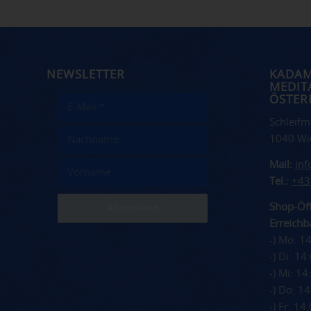
NEWSLETTER
KADA
MEDIT
ÖSTER
Schleifm
1040 Wi
Mail:
in
Tel.:
+43
Shop-Öff
Erreichba
-) Mo: 1
-) Di: 1
-) Mi: 1
-) Do: 1
-) Fr: 1