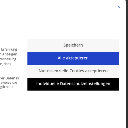
Mit die
Angebote
Kalender
English-Class
Speichern
e Erfahrung
on Anzeigen
Alle akzeptieren
erarbeitung
ie, dass
Nur essenzielle Cookies akzeptieren
rer Daten in
lsweise die
Individuelle Datenschutzeinstellungen
lichkeit
ce-Gruppe ist essenziell und kann nicht abgewählt werd