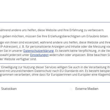
Programm
Über uns
Buddhismus
Kostenlose 
 während andere uns helfen, diese Website und Ihre Erfahrung zu verbessern.
ices geben möchten, müssen Sie Ihre Erziehungsberechtigten um Erlaubnis bitten.
e von ihnen sind essenziell, während andere uns helfen, diese Website und Ihr
P-Adressen), z. B. für personalisierte Anzeigen und Inhalte oder die Messung v
en Sie in unserer
Datenschutzerklärung
.
Es besteht keine Verpflichtung, in die V
uswahl jederzeit unter
Einstellungen
widerrufen oder anpassen.
Bitte beachten S
der Website verfügbar sind.
inwilligung zur Nutzung dieser Services willigen Sie auch in die Verarbeitung Ih
0
n Land mit unzureichendem Datenschutz nach EU-Standards ein. Es besteht beispie
ammen verarbeiten, ohne dass für Europäerinnen und Europäer eine Klagemög
KOMMENTARE
ine Einwilligung erteilt werden kann. Die erste Servi
Statistiken
Externe Medien
Kommentar!