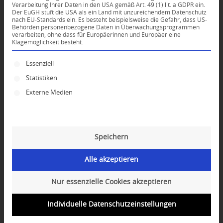
Verarbeitung Ihrer Daten in den USA gemäß Art. 49 (1) lit. a GDPR ein.
Der EuGH stuft die USA als ein Land mit unzureichendem Datenschutz
0
nach EU-Standards ein. Es besteht beispielsweise die Gefahr, dass US-
Behörden personenbezogene Daten in Überwachungsprogrammen
verarbeiten, ohne dass für Europäerinnen und Europäer eine
Klagemöglichkeit besteht.
KOMMENTARE
Dein Kommentar
Es folgt eine Liste der Service-Gruppen, für die ei
Essenziell
Statistiken
An Diskussion beteiligen?
Hinterlassen Sie uns Ihren Kommentar!
Externe Medien
*
Name
Speichern
*
E-Mail-Adresse
Alle akzeptieren
Website
Nur essenzielle Cookies akzeptieren
Individuelle Datenschutzeinstellungen