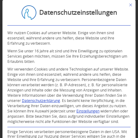
Mit d
Datenschutzeinstellungen
Wir nutzen Cookies auf unserer Website. Einige von ihnen sind
essenziell, während andere uns helfen, diese Website und Ihre
Erfahrung zu verbessern.
Wenn Sie unter 16 Jahre alt sind und Ihre Einwilligung zu optionalen
Services geben möchten, müssen Sie Ihre Erziehungsberechtigten um
Erlaubnis bitten.
Wir verwenden Cookies und andere Technologien auf unserer Website.
Einige von ihnen sind essenziell, während andere uns helfen, diese
Website und Ihre Erfahrung zu verbessern.
Personenbezogene Daten
können verarbeitet werden (z. B. IP-Adressen), z. B. für personalisierte
Anzeigen und Inhalte oder die Messung von Anzeigen und Inhalten.
0
Weitere Informationen über die Verwendung Ihrer Daten finden Sie in
unserer
Datenschutzerklärung
.
Es besteht keine Verpflichtung, in die
Verarbeitung Ihrer Daten einzuwilligen, um dieses Angebot zu nutzen.
KOMMENTARE
Sie können Ihre Auswahl jederzeit unter
Einstellungen
widerrufen oder
anpassen.
Bitte beachten Sie, dass aufgrund individueller Einstellungen
Dein Kommentar
möglicherweise nicht alle Funktionen der Website verfügbar sind.
An Diskussion beteiligen?
Einige Services verarbeiten personenbezogene Daten in den USA. Mit
Hinterlassen Sie uns Ihren Kommentar!
Ihrer Einwilligung zur Nutzung dieser Services willigen Sie auch in die