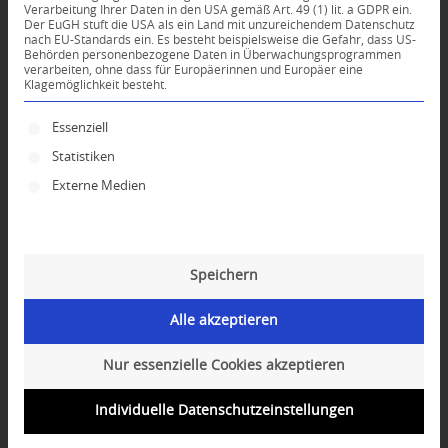
Verarbeitung Ihrer Daten in den USA gemäß Art. 49 (1) lit. a GDPR ein.
Der EuGH stuft die USA als ein Land mit unzureichendem Datenschutz
*
nach EU-Standards ein. Es besteht beispielsweise die Gefahr, dass US-
Name
Behörden personenbezogene Daten in Überwachungsprogrammen
verarbeiten, ohne dass für Europäerinnen und Europäer eine
Klagemöglichkeit besteht.
*
E-Mail-Adresse
Es folgt eine Liste der Service-Gruppen, für die ei
Essenziell
Statistiken
Website
Externe Medien
Speichern
Alle akzeptieren
Nur essenzielle Cookies akzeptieren
Individuelle Datenschutzeinstellungen