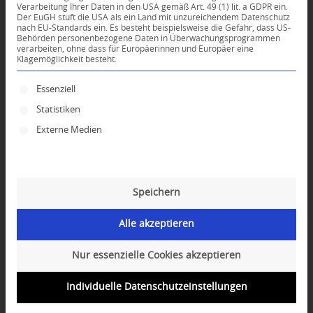
Verarbeitung Ihrer Daten in den USA gemäß Art. 49 (1) lit. a GDPR ein.
Der EuGH stuft die USA als ein Land mit unzureichendem Datenschutz
*
nach EU-Standards ein. Es besteht beispielsweise die Gefahr, dass US-
Name
Behörden personenbezogene Daten in Überwachungsprogrammen
verarbeiten, ohne dass für Europäerinnen und Europäer eine
Klagemöglichkeit besteht.
*
E-Mail-Adresse
Es folgt eine Liste der Service-Gruppen, für die ei
Essenziell
Statistiken
Website
Externe Medien
Speichern
Alle akzeptieren
Nur essenzielle Cookies akzeptieren
Individuelle Datenschutzeinstellungen