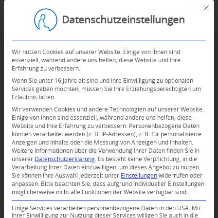
Mit d
Datenschutzeinstellungen
Wir nutzen Cookies auf unserer Website. Einige von ihnen sind
essenziell, während andere uns helfen, diese Website und Ihre
Erfahrung zu verbessern.
Wenn Sie unter 16 Jahre alt sind und Ihre Einwilligung zu optionalen
Services geben möchten, müssen Sie Ihre Erziehungsberechtigten um
Erlaubnis bitten.
Wir verwenden Cookies und andere Technologien auf unserer Website.
Einige von ihnen sind essenziell, während andere uns helfen, diese
Website und Ihre Erfahrung zu verbessern.
Personenbezogene Daten
können verarbeitet werden (z. B. IP-Adressen), z. B. für personalisierte
Anzeigen und Inhalte oder die Messung von Anzeigen und Inhalten.
0
Weitere Informationen über die Verwendung Ihrer Daten finden Sie in
unserer
Datenschutzerklärung
.
Es besteht keine Verpflichtung, in die
Verarbeitung Ihrer Daten einzuwilligen, um dieses Angebot zu nutzen.
KOMMENTARE
Sie können Ihre Auswahl jederzeit unter
Einstellungen
widerrufen oder
anpassen.
Bitte beachten Sie, dass aufgrund individueller Einstellungen
Dein Kommentar
möglicherweise nicht alle Funktionen der Website verfügbar sind.
An Diskussion beteiligen?
Einige Services verarbeiten personenbezogene Daten in den USA. Mit
Hinterlassen Sie uns Ihren Kommentar!
Ihrer Einwilligung zur Nutzung dieser Services willigen Sie auch in die