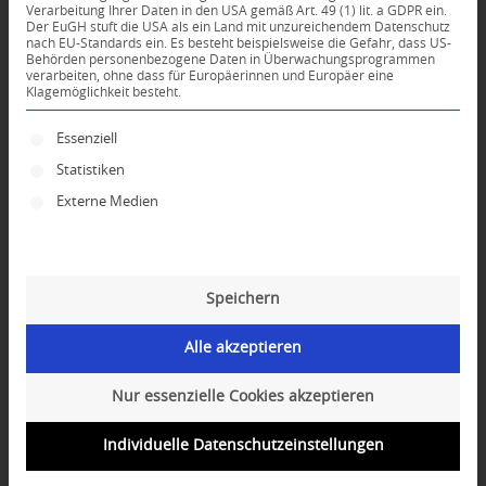
Verarbeitung Ihrer Daten in den USA gemäß Art. 49 (1) lit. a GDPR ein.
Der EuGH stuft die USA als ein Land mit unzureichendem Datenschutz
0
nach EU-Standards ein. Es besteht beispielsweise die Gefahr, dass US-
Behörden personenbezogene Daten in Überwachungsprogrammen
verarbeiten, ohne dass für Europäerinnen und Europäer eine
Klagemöglichkeit besteht.
KOMMENTARE
Dein Kommentar
Es folgt eine Liste der Service-Gruppen, für die ei
Essenziell
Statistiken
An Diskussion beteiligen?
Hinterlassen Sie uns Ihren Kommentar!
Externe Medien
*
Name
Speichern
*
E-Mail-Adresse
Alle akzeptieren
Website
Nur essenzielle Cookies akzeptieren
Individuelle Datenschutzeinstellungen