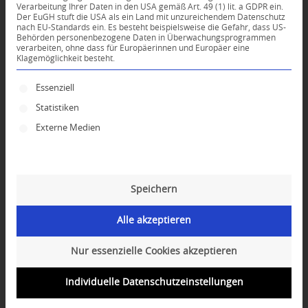
Verarbeitung Ihrer Daten in den USA gemäß Art. 49 (1) lit. a GDPR ein.
Der EuGH stuft die USA als ein Land mit unzureichendem Datenschutz
0
nach EU-Standards ein. Es besteht beispielsweise die Gefahr, dass US-
Behörden personenbezogene Daten in Überwachungsprogrammen
verarbeiten, ohne dass für Europäerinnen und Europäer eine
Klagemöglichkeit besteht.
KOMMENTARE
Dein Kommentar
Es folgt eine Liste der Service-Gruppen, für die ei
Essenziell
Statistiken
An Diskussion beteiligen?
Hinterlassen Sie uns Ihren Kommentar!
Externe Medien
*
Name
Speichern
*
E-Mail-Adresse
Alle akzeptieren
Website
Nur essenzielle Cookies akzeptieren
Individuelle Datenschutzeinstellungen