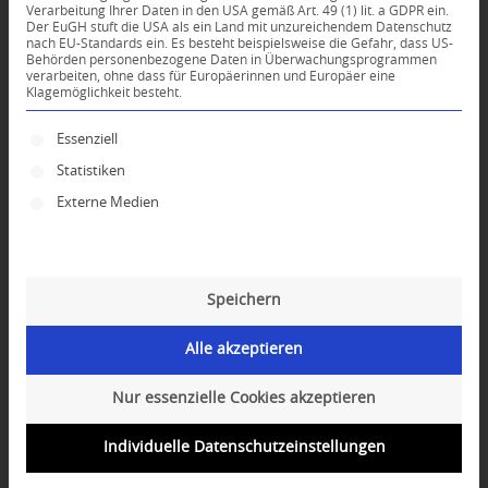
Verarbeitung Ihrer Daten in den USA gemäß Art. 49 (1) lit. a GDPR ein.
Der EuGH stuft die USA als ein Land mit unzureichendem Datenschutz
0
nach EU-Standards ein. Es besteht beispielsweise die Gefahr, dass US-
Behörden personenbezogene Daten in Überwachungsprogrammen
verarbeiten, ohne dass für Europäerinnen und Europäer eine
Klagemöglichkeit besteht.
KOMMENTARE
Dein Kommentar
Es folgt eine Liste der Service-Gruppen, für die ei
Essenziell
Statistiken
An Diskussion beteiligen?
Hinterlassen Sie uns Ihren Kommentar!
Externe Medien
*
Name
Speichern
*
E-Mail-Adresse
Alle akzeptieren
Website
Nur essenzielle Cookies akzeptieren
Individuelle Datenschutzeinstellungen