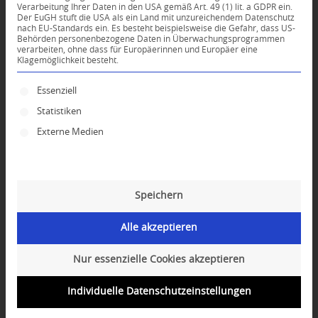
Verarbeitung Ihrer Daten in den USA gemäß Art. 49 (1) lit. a GDPR ein.
KOMMENTARE
Der EuGH stuft die USA als ein Land mit unzureichendem Datenschutz
nach EU-Standards ein. Es besteht beispielsweise die Gefahr, dass US-
Dein Kommentar
Behörden personenbezogene Daten in Überwachungsprogrammen
verarbeiten, ohne dass für Europäerinnen und Europäer eine
Klagemöglichkeit besteht.
An Diskussion beteiligen?
Hinterlassen Sie uns Ihren Kommentar!
Es folgt eine Liste der Service-Gruppen, für die ei
Essenziell
*
Name
Statistiken
Externe Medien
*
E-Mail-Adresse
Speichern
Website
Alle akzeptieren
Nur essenzielle Cookies akzeptieren
Individuelle Datenschutzeinstellungen