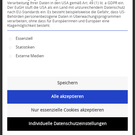
Verarbeitung Ihrer Daten in den USA gemäß Art. 49 (1) lit. a GDPR ein.
KOMMENTARE
Der EuGH stuft die USA als ein Land mit unzureichendem Datenschutz
nach EU-Standards ein. Es besteht beispielsweise die Gefahr, dass US-
Dein Kommentar
Behörden personenbezogene Daten in Überwachungsprogrammen
verarbeiten, ohne dass für Europäerinnen und Europäer eine
Klagemöglichkeit besteht.
An Diskussion beteiligen?
Hinterlassen Sie uns Ihren Kommentar!
Es folgt eine Liste der Service-Gruppen, für die ei
Essenziell
*
Name
Statistiken
Externe Medien
*
E-Mail-Adresse
Speichern
Website
Alle akzeptieren
Nur essenzielle Cookies akzeptieren
Individuelle Datenschutzeinstellungen