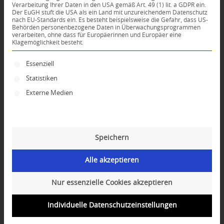
Verarbeitung Ihrer Daten in den USA gemäß Art. 49 (1) lit. a GDPR ein.
KOMMENTARE
Der EuGH stuft die USA als ein Land mit unzureichendem Datenschutz
nach EU-Standards ein. Es besteht beispielsweise die Gefahr, dass US-
Dein Kommentar
Behörden personenbezogene Daten in Überwachungsprogrammen
verarbeiten, ohne dass für Europäerinnen und Europäer eine
Klagemöglichkeit besteht.
An Diskussion beteiligen?
Hinterlassen Sie uns Ihren Kommentar!
Es folgt eine Liste der Service-Gruppen, für die ei
Essenziell
*
Name
Statistiken
Externe Medien
*
E-Mail-Adresse
Speichern
Website
Alle akzeptieren
Nur essenzielle Cookies akzeptieren
Individuelle Datenschutzeinstellungen