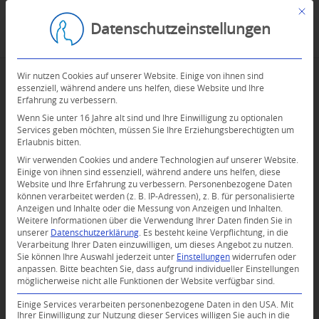
Mit d
Datenschutzeinstellungen
Wir nutzen Cookies auf unserer Website. Einige von ihnen sind
essenziell, während andere uns helfen, diese Website und Ihre
Erfahrung zu verbessern.
Wenn Sie unter 16 Jahre alt sind und Ihre Einwilligung zu optionalen
Services geben möchten, müssen Sie Ihre Erziehungsberechtigten um
Erlaubnis bitten.
Wir verwenden Cookies und andere Technologien auf unserer Website.
Einige von ihnen sind essenziell, während andere uns helfen, diese
Website und Ihre Erfahrung zu verbessern.
Personenbezogene Daten
können verarbeitet werden (z. B. IP-Adressen), z. B. für personalisierte
Anzeigen und Inhalte oder die Messung von Anzeigen und Inhalten.
0
Weitere Informationen über die Verwendung Ihrer Daten finden Sie in
unserer
Datenschutzerklärung
.
Es besteht keine Verpflichtung, in die
Verarbeitung Ihrer Daten einzuwilligen, um dieses Angebot zu nutzen.
KOMMENTARE
Sie können Ihre Auswahl jederzeit unter
Einstellungen
widerrufen oder
anpassen.
Bitte beachten Sie, dass aufgrund individueller Einstellungen
Dein Kommentar
möglicherweise nicht alle Funktionen der Website verfügbar sind.
An Diskussion beteiligen?
Einige Services verarbeiten personenbezogene Daten in den USA. Mit
Hinterlassen Sie uns Ihren Kommentar!
Ihrer Einwilligung zur Nutzung dieser Services willigen Sie auch in die