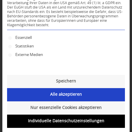
Verarbeitung Ihrer Daten in den USA gemäß Art. 49 (1) lit. a GDPR ein.
Der EuGH stuft die USA als ein Land mit unzureichendem Datenschutz
*
nach EU-Standards ein. Es besteht beispielsweise die Gefahr, dass US-
Name
Behörden personenbezogene Daten in Überwachungsprogrammen
verarbeiten, ohne dass für Europäerinnen und Europäer eine
Klagemöglichkeit besteht.
*
E-Mail-Adresse
Es folgt eine Liste der Service-Gruppen, für die ei
Essenziell
Statistiken
Website
Externe Medien
Speichern
Alle akzeptieren
Nur essenzielle Cookies akzeptieren
Individuelle Datenschutzeinstellungen