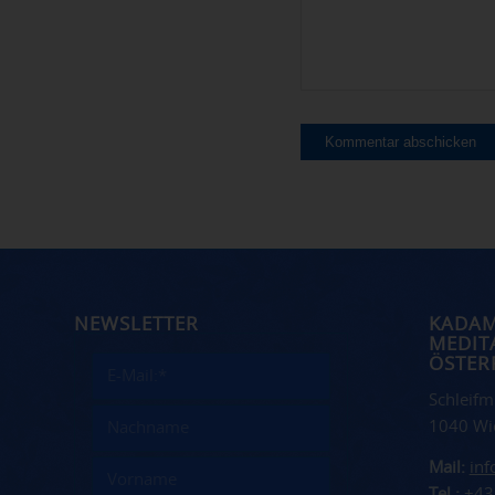
NEWSLETTER
KADA
MEDIT
ÖSTER
Schleifm
1040 Wi
Mail:
in
Tel.:
+43