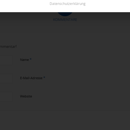
Datenschutzerklärung
0
KOMMENTARE
Kommentar!
*
Name
*
E-Mail-Adresse
Website