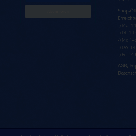
Shop-Öff
Erreichba
-) Mo: 1
-) Di: 1
-) Mi: 1
-) Do: 1
-) Fr: 1
AGB
,
Im
Datensc