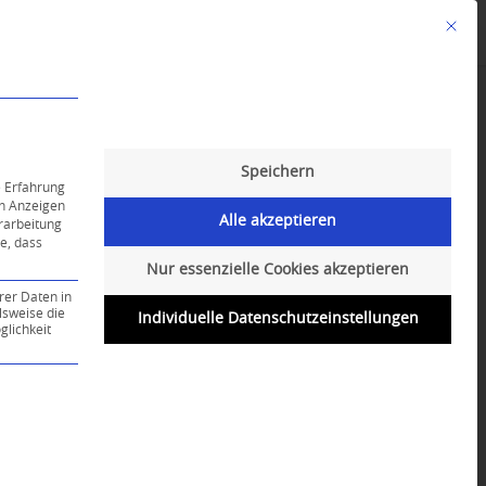
Mit die
Angebote
Kalender
English-Class
Speichern
e Erfahrung
on Anzeigen
Alle akzeptieren
erarbeitung
ie, dass
Nur essenzielle Cookies akzeptieren
rer Daten in
lsweise die
Individuelle Datenschutzeinstellungen
lichkeit
ce-Gruppe ist essenziell und kann nicht abgewählt werd