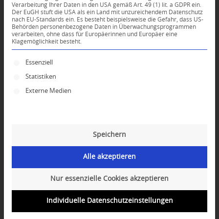
Verarbeitung Ihrer Daten in den USA gemäß Art. 49 (1) lit. a GDPR ein.
Der EuGH stuft die USA als ein Land mit unzureichendem Datenschutz
*
nach EU-Standards ein. Es besteht beispielsweise die Gefahr, dass US-
Name
Behörden personenbezogene Daten in Überwachungsprogrammen
verarbeiten, ohne dass für Europäerinnen und Europäer eine
Klagemöglichkeit besteht.
*
E-Mail-Adresse
Es folgt eine Liste der Service-Gruppen, für die ei
Essenziell
Statistiken
Website
Externe Medien
Speichern
Alle akzeptieren
Nur essenzielle Cookies akzeptieren
Individuelle Datenschutzeinstellungen