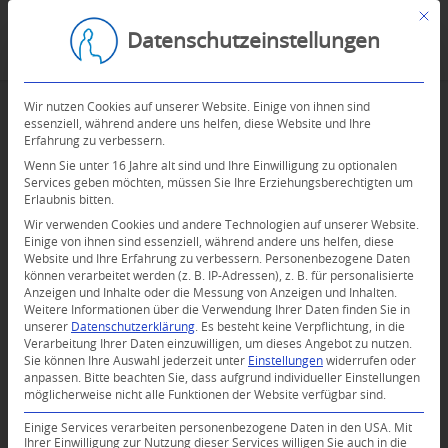
Mit d
Datenschutzeinstellungen
Wir nutzen Cookies auf unserer Website. Einige von ihnen sind
essenziell, während andere uns helfen, diese Website und Ihre
Erfahrung zu verbessern.
Wenn Sie unter 16 Jahre alt sind und Ihre Einwilligung zu optionalen
Services geben möchten, müssen Sie Ihre Erziehungsberechtigten um
Erlaubnis bitten.
Wir verwenden Cookies und andere Technologien auf unserer Website.
Einige von ihnen sind essenziell, während andere uns helfen, diese
Website und Ihre Erfahrung zu verbessern.
Personenbezogene Daten
können verarbeitet werden (z. B. IP-Adressen), z. B. für personalisierte
Anzeigen und Inhalte oder die Messung von Anzeigen und Inhalten.
0
Weitere Informationen über die Verwendung Ihrer Daten finden Sie in
unserer
Datenschutzerklärung
.
Es besteht keine Verpflichtung, in die
Verarbeitung Ihrer Daten einzuwilligen, um dieses Angebot zu nutzen.
KOMMENTARE
Sie können Ihre Auswahl jederzeit unter
Einstellungen
widerrufen oder
anpassen.
Bitte beachten Sie, dass aufgrund individueller Einstellungen
Dein Kommentar
möglicherweise nicht alle Funktionen der Website verfügbar sind.
An Diskussion beteiligen?
Einige Services verarbeiten personenbezogene Daten in den USA. Mit
Hinterlassen Sie uns Ihren Kommentar!
Ihrer Einwilligung zur Nutzung dieser Services willigen Sie auch in die