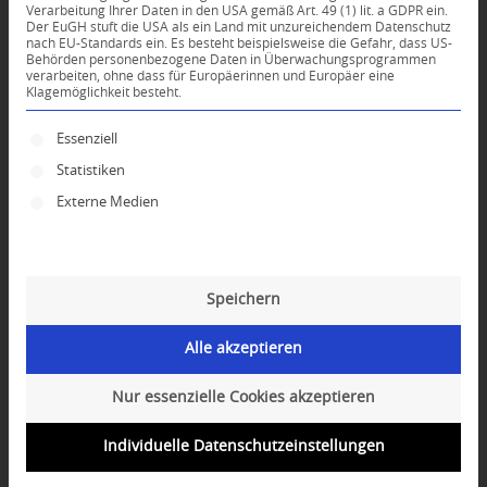
Verarbeitung Ihrer Daten in den USA gemäß Art. 49 (1) lit. a GDPR ein.
Der EuGH stuft die USA als ein Land mit unzureichendem Datenschutz
*
nach EU-Standards ein. Es besteht beispielsweise die Gefahr, dass US-
Name
Behörden personenbezogene Daten in Überwachungsprogrammen
verarbeiten, ohne dass für Europäerinnen und Europäer eine
Klagemöglichkeit besteht.
*
E-Mail-Adresse
Es folgt eine Liste der Service-Gruppen, für die ei
Essenziell
Statistiken
Website
Externe Medien
Speichern
Alle akzeptieren
Nur essenzielle Cookies akzeptieren
Individuelle Datenschutzeinstellungen