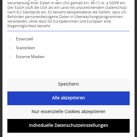
Verarbeitung Ihrer Daten in den USA gemäß Art. 49 (1) lit. a GDPR ein.
Der EuGH stuft die USA als ein Land mit unzureichendem Datenschutz
0
nach EU-Standards ein. Es besteht beispielsweise die Gefahr, dass US-
Behörden personenbezogene Daten in Überwachungsprogrammen
verarbeiten, ohne dass für Europäerinnen und Europäer eine
Klagemöglichkeit besteht.
KOMMENTARE
Dein Kommentar
Es folgt eine Liste der Service-Gruppen, für die ei
Essenziell
Statistiken
An Diskussion beteiligen?
Hinterlassen Sie uns Ihren Kommentar!
Externe Medien
*
Name
Speichern
*
E-Mail-Adresse
Alle akzeptieren
Website
Nur essenzielle Cookies akzeptieren
Individuelle Datenschutzeinstellungen