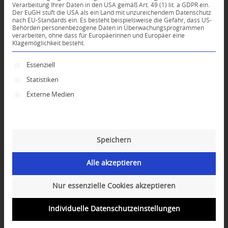
Verarbeitung Ihrer Daten in den USA gemäß Art. 49 (1) lit. a GDPR ein.
Der EuGH stuft die USA als ein Land mit unzureichendem Datenschutz
0
nach EU-Standards ein. Es besteht beispielsweise die Gefahr, dass US-
Behörden personenbezogene Daten in Überwachungsprogrammen
verarbeiten, ohne dass für Europäerinnen und Europäer eine
Klagemöglichkeit besteht.
KOMMENTARE
Dein Kommentar
Es folgt eine Liste der Service-Gruppen, für die ei
Essenziell
Statistiken
An Diskussion beteiligen?
Hinterlassen Sie uns Ihren Kommentar!
Externe Medien
*
Name
Speichern
*
E-Mail-Adresse
Alle akzeptieren
Website
Nur essenzielle Cookies akzeptieren
Individuelle Datenschutzeinstellungen