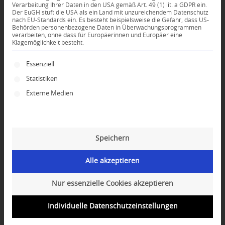
Verarbeitung Ihrer Daten in den USA gemäß Art. 49 (1) lit. a GDPR ein.
Der EuGH stuft die USA als ein Land mit unzureichendem Datenschutz
0
nach EU-Standards ein. Es besteht beispielsweise die Gefahr, dass US-
Behörden personenbezogene Daten in Überwachungsprogrammen
verarbeiten, ohne dass für Europäerinnen und Europäer eine
Klagemöglichkeit besteht.
KOMMENTARE
Dein Kommentar
Es folgt eine Liste der Service-Gruppen, für die ei
Essenziell
Statistiken
An Diskussion beteiligen?
Hinterlassen Sie uns Ihren Kommentar!
Externe Medien
*
Name
Speichern
*
E-Mail-Adresse
Alle akzeptieren
Website
Nur essenzielle Cookies akzeptieren
Individuelle Datenschutzeinstellungen