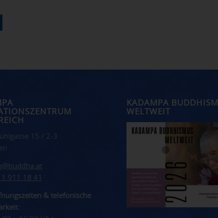
MPA
KADAMPA BUDDHIS
ATIONSZENTRUM
WELTWEIT
REICH
ühlgasse 15 / 2-3
en
fo@buddha.at
 1 911 18 41
nungszeiten & telefonische
rkeit: