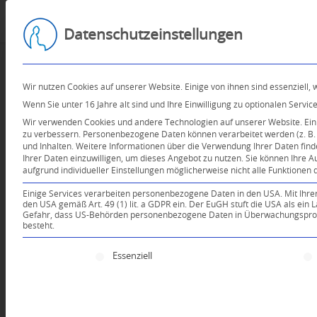
Datenschutzeinstellungen
Wir nutzen Cookies auf unserer Website. Einige von ihnen sind essenziell,
Wenn Sie unter 16 Jahre alt sind und Ihre Einwilligung zu optionalen Serv
Wir verwenden Cookies und andere Technologien auf unserer Website. Einig
zu verbessern.
Personenbezogene Daten können verarbeitet werden (z. B. I
und Inhalten.
Weitere Informationen über die Verwendung Ihrer Daten find
Ihrer Daten einzuwilligen, um dieses Angebot zu nutzen.
Sie können Ihre A
aufgrund individueller Einstellungen möglicherweise nicht alle Funktionen 
Einige Services verarbeiten personenbezogene Daten in den USA. Mit Ihrer E
den USA gemäß Art. 49 (1) lit. a GDPR ein. Der EuGH stuft die USA als ei
Gefahr, dass US-Behörden personenbezogene Daten in Überwachungsprogr
besteht.
Es folgt eine Liste der Service-Gruppen, für die e
Essenziell