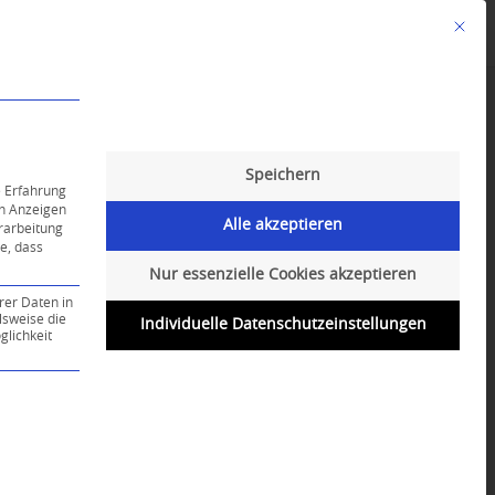
Mit die
Angebote
Kalender
English-Class
Speichern
e Erfahrung
on Anzeigen
Alle akzeptieren
erarbeitung
ie, dass
Nur essenzielle Cookies akzeptieren
rer Daten in
lsweise die
Individuelle Datenschutzeinstellungen
lichkeit
ce-Gruppe ist essenziell und kann nicht abgewählt werd