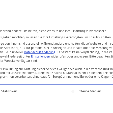
Programm
Über uns
Buddhismus
Kostenlose 
 während andere uns helfen, diese Website und Ihre Erfahrung zu verbessern.
ices geben möchten, müssen Sie Ihre Erziehungsberechtigten um Erlaubnis bitten.
e von ihnen sind essenziell, während andere uns helfen, diese Website und Ihr
P-Adressen), z. B. für personalisierte Anzeigen und Inhalte oder die Messung v
en Sie in unserer
Datenschutzerklärung
.
Es besteht keine Verpflichtung, in die V
uswahl jederzeit unter
Einstellungen
widerrufen oder anpassen.
Bitte beachten S
der Website verfügbar sind.
inwilligung zur Nutzung dieser Services willigen Sie auch in die Verarbeitung Ih
n Land mit unzureichendem Datenschutz nach EU-Standards ein. Es besteht beispie
ammen verarbeiten, ohne dass für Europäerinnen und Europäer eine Klagemög
ine Einwilligung erteilt werden kann. Die erste Servi
Statistiken
Externe Medien
0
KOMMENTARE