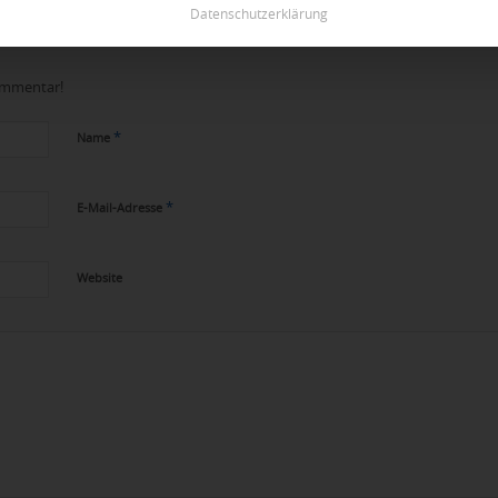
Datenschutzerklärung
Kommentar!
*
Name
*
E-Mail-Adresse
Website