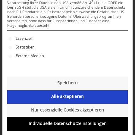
Verarbeitung Ihrer Daten in den USA gemäß Art. 49 (1) lit. a GDPR ein.
Der EuGH stuft die USA als ein Land mit unzureichendem Datenschutz
0
nach EU-Standards ein. Es besteht beispielsweise die Gefahr, dass US-
Behörden personenbezogene Daten in Überwachungsprogrammen
verarbeiten, ohne dass für Europäerinnen und Europäer eine
Klagemöglichkeit besteht.
KOMMENTARE
Dein Kommentar
Es folgt eine Liste der Service-Gruppen, für die ei
Essenziell
Statistiken
An Diskussion beteiligen?
Hinterlassen Sie uns Ihren Kommentar!
Externe Medien
*
Name
Speichern
*
E-Mail-Adresse
Alle akzeptieren
Website
Nur essenzielle Cookies akzeptieren
Individuelle Datenschutzeinstellungen