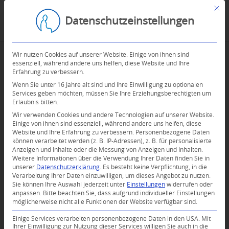
Mit d
Datenschutzeinstellungen
Wir nutzen Cookies auf unserer Website. Einige von ihnen sind
essenziell, während andere uns helfen, diese Website und Ihre
Erfahrung zu verbessern.
Wenn Sie unter 16 Jahre alt sind und Ihre Einwilligung zu optionalen
Services geben möchten, müssen Sie Ihre Erziehungsberechtigten um
Erlaubnis bitten.
Wir verwenden Cookies und andere Technologien auf unserer Website.
Einige von ihnen sind essenziell, während andere uns helfen, diese
Website und Ihre Erfahrung zu verbessern.
Personenbezogene Daten
können verarbeitet werden (z. B. IP-Adressen), z. B. für personalisierte
Anzeigen und Inhalte oder die Messung von Anzeigen und Inhalten.
0
Weitere Informationen über die Verwendung Ihrer Daten finden Sie in
unserer
Datenschutzerklärung
.
Es besteht keine Verpflichtung, in die
Verarbeitung Ihrer Daten einzuwilligen, um dieses Angebot zu nutzen.
KOMMENTARE
Sie können Ihre Auswahl jederzeit unter
Einstellungen
widerrufen oder
anpassen.
Bitte beachten Sie, dass aufgrund individueller Einstellungen
Dein Kommentar
möglicherweise nicht alle Funktionen der Website verfügbar sind.
An Diskussion beteiligen?
Einige Services verarbeiten personenbezogene Daten in den USA. Mit
Hinterlassen Sie uns Ihren Kommentar!
Ihrer Einwilligung zur Nutzung dieser Services willigen Sie auch in die