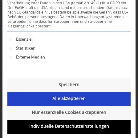
Verarbeitung Ihrer Daten in den USA gemäß Art. 49 (1) lit. a GDPR ein.
Der EuGH stuft die USA als ein Land mit unzureichendem Datenschutz
*
nach EU-Standards ein. Es besteht beispielsweise die Gefahr, dass US-
Name
Behörden personenbezogene Daten in Überwachungsprogrammen
verarbeiten, ohne dass für Europäerinnen und Europäer eine
Klagemöglichkeit besteht.
*
E-Mail-Adresse
Es folgt eine Liste der Service-Gruppen, für die ei
Essenziell
Statistiken
Website
Externe Medien
Speichern
Alle akzeptieren
Nur essenzielle Cookies akzeptieren
Individuelle Datenschutzeinstellungen