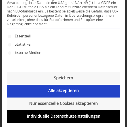
Verarbeitung Ihrer Daten in den USA gemäß Art. 49 (1) lit. a GDPR ein.
Der EuGH stuft die USA als ein Land mit unzureichendem Datenschutz
0
nach EU-Standards ein. Es besteht beispielsweise die Gefahr, dass US-
Behörden personenbezogene Daten in Überwachungsprogrammen
verarbeiten, ohne dass für Europäerinnen und Europäer eine
Klagemöglichkeit besteht.
KOMMENTARE
Dein Kommentar
Es folgt eine Liste der Service-Gruppen, für die ei
Essenziell
Statistiken
An Diskussion beteiligen?
Hinterlassen Sie uns Ihren Kommentar!
Externe Medien
*
Name
Speichern
*
E-Mail-Adresse
Alle akzeptieren
Website
Nur essenzielle Cookies akzeptieren
Individuelle Datenschutzeinstellungen