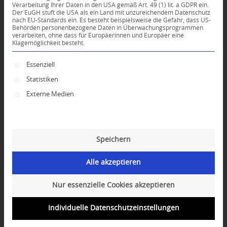
Verarbeitung Ihrer Daten in den USA gemäß Art. 49 (1) lit. a GDPR ein.
Der EuGH stuft die USA als ein Land mit unzureichendem Datenschutz
0
nach EU-Standards ein. Es besteht beispielsweise die Gefahr, dass US-
Behörden personenbezogene Daten in Überwachungsprogrammen
verarbeiten, ohne dass für Europäerinnen und Europäer eine
Klagemöglichkeit besteht.
KOMMENTARE
Dein Kommentar
Es folgt eine Liste der Service-Gruppen, für die ei
Essenziell
Statistiken
An Diskussion beteiligen?
Hinterlassen Sie uns Ihren Kommentar!
Externe Medien
*
Name
Speichern
*
E-Mail-Adresse
Alle akzeptieren
Website
Nur essenzielle Cookies akzeptieren
Individuelle Datenschutzeinstellungen