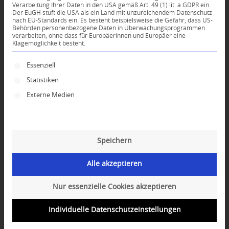
Verarbeitung Ihrer Daten in den USA gemäß Art. 49 (1) lit. a GDPR ein.
Der EuGH stuft die USA als ein Land mit unzureichendem Datenschutz
0
nach EU-Standards ein. Es besteht beispielsweise die Gefahr, dass US-
Behörden personenbezogene Daten in Überwachungsprogrammen
verarbeiten, ohne dass für Europäerinnen und Europäer eine
Klagemöglichkeit besteht.
KOMMENTARE
Dein Kommentar
Es folgt eine Liste der Service-Gruppen, für die ei
Essenziell
Statistiken
An Diskussion beteiligen?
Hinterlassen Sie uns Ihren Kommentar!
Externe Medien
*
Name
Speichern
*
E-Mail-Adresse
Alle akzeptieren
Website
Nur essenzielle Cookies akzeptieren
Individuelle Datenschutzeinstellungen