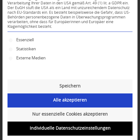
Verarbeitung Ihrer Daten in den USA gemäß Art. 49 (1) lit. a GDPR ein.
Der EuGH stuft die USA als ein Land mit unzureichendem Datenschutz
*
nach EU-Standards ein. Es besteht beispielsweise die Gefahr, dass US-
Name
Behörden personenbezogene Daten in Überwachungsprogrammen
verarbeiten, ohne dass für Europäerinnen und Europäer eine
Klagemöglichkeit besteht.
*
E-Mail-Adresse
Es folgt eine Liste der Service-Gruppen, für die ei
Essenziell
Statistiken
Website
Externe Medien
Speichern
Alle akzeptieren
Nur essenzielle Cookies akzeptieren
Individuelle Datenschutzeinstellungen