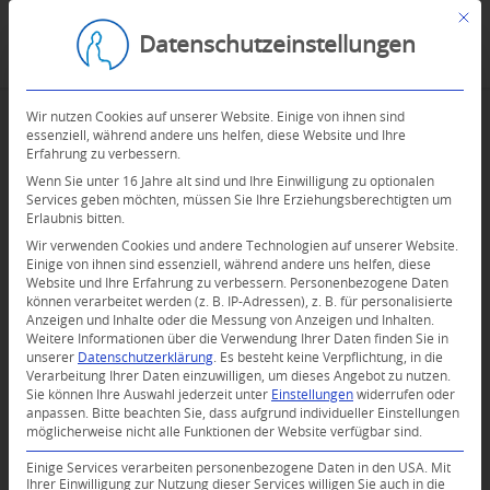
Mit d
Datenschutzeinstellungen
Wir nutzen Cookies auf unserer Website. Einige von ihnen sind
essenziell, während andere uns helfen, diese Website und Ihre
Erfahrung zu verbessern.
Wenn Sie unter 16 Jahre alt sind und Ihre Einwilligung zu optionalen
Services geben möchten, müssen Sie Ihre Erziehungsberechtigten um
Erlaubnis bitten.
Wir verwenden Cookies und andere Technologien auf unserer Website.
Einige von ihnen sind essenziell, während andere uns helfen, diese
Website und Ihre Erfahrung zu verbessern.
Personenbezogene Daten
können verarbeitet werden (z. B. IP-Adressen), z. B. für personalisierte
Anzeigen und Inhalte oder die Messung von Anzeigen und Inhalten.
0
Weitere Informationen über die Verwendung Ihrer Daten finden Sie in
unserer
Datenschutzerklärung
.
Es besteht keine Verpflichtung, in die
Verarbeitung Ihrer Daten einzuwilligen, um dieses Angebot zu nutzen.
KOMMENTARE
Sie können Ihre Auswahl jederzeit unter
Einstellungen
widerrufen oder
anpassen.
Bitte beachten Sie, dass aufgrund individueller Einstellungen
Dein Kommentar
möglicherweise nicht alle Funktionen der Website verfügbar sind.
An Diskussion beteiligen?
Einige Services verarbeiten personenbezogene Daten in den USA. Mit
Hinterlassen Sie uns Ihren Kommentar!
Ihrer Einwilligung zur Nutzung dieser Services willigen Sie auch in die