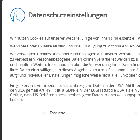
Datenschutzeinstellungen
Wir nutzen Cookies auf unserer Website. Einige von ihnen sind essenziell,
Wenn Sie unter 16 Jahre alt sind und Ihre Einwilligung zu optionalen Serv
Wir verwenden Cookies und andere Technologien auf unserer Website. Einig
zu verbessern.
Personenbezogene Daten können verarbeitet werden (z. B. I
und Inhalten.
Weitere Informationen über die Verwendung Ihrer Daten find
Ihrer Daten einzuwilligen, um dieses Angebot zu nutzen.
Sie können Ihre A
aufgrund individueller Einstellungen möglicherweise nicht alle Funktionen 
Einige Services verarbeiten personenbezogene Daten in den USA. Mit Ihrer E
den USA gemäß Art. 49 (1) lit. a GDPR ein. Der EuGH stuft die USA als ei
Gefahr, dass US-Behörden personenbezogene Daten in Überwachungsprogr
besteht.
Es folgt eine Liste der Service-Gruppen, für die e
Essenziell