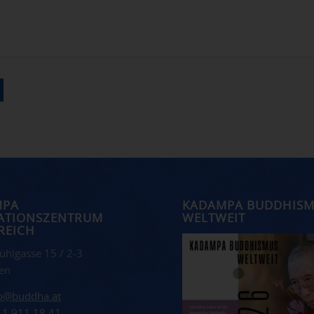
MPA
KADAMPA BUDDHIS
ATIONSZENTRUM
WELTWEIT
REICH
ühlgasse 15 / 2-3
en
fo@buddha.at
 1 911 18 41