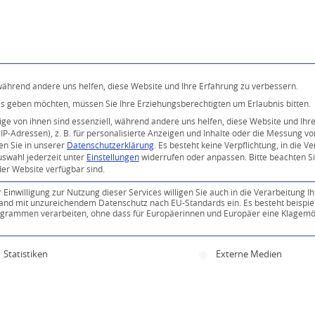
Programm
Über uns
Buddhismus
Kostenlose 
 während andere uns helfen, diese Website und Ihre Erfahrung zu verbessern.
ices geben möchten, müssen Sie Ihre Erziehungsberechtigten um Erlaubnis bitten.
e von ihnen sind essenziell, während andere uns helfen, diese Website und Ihr
P-Adressen), z. B. für personalisierte Anzeigen und Inhalte oder die Messung v
en Sie in unserer
Datenschutzerklärung
.
Es besteht keine Verpflichtung, in die V
uswahl jederzeit unter
Einstellungen
widerrufen oder anpassen.
Bitte beachten S
der Website verfügbar sind.
inwilligung zur Nutzung dieser Services willigen Sie auch in die Verarbeitung Ih
n Land mit unzureichendem Datenschutz nach EU-Standards ein. Es besteht beispie
ammen verarbeiten, ohne dass für Europäerinnen und Europäer eine Klagemög
ine Einwilligung erteilt werden kann. Die erste Servi
Statistiken
Externe Medien