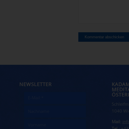
NEWSLETTER
KADA
MEDIT
ÖSTER
Schleifm
1040 Wi
Mail:
in
Tel.:
+43