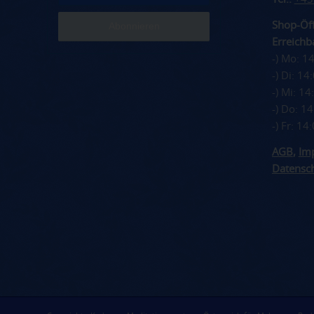
Shop-Öff
Erreichba
-) Mo: 1
-) Di: 1
-) Mi: 1
-) Do: 1
-) Fr: 1
AGB
,
Im
Datensc