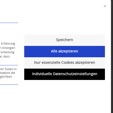
Mit die
Angebote
Kalender
English-Class
Speichern
e Erfahrung
on Anzeigen
Alle akzeptieren
erarbeitung
ie, dass
Nur essenzielle Cookies akzeptieren
rer Daten in
lsweise die
Individuelle Datenschutzeinstellungen
lichkeit
ce-Gruppe ist essenziell und kann nicht abgewählt werd