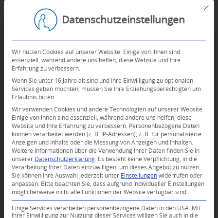
Mit d
Datenschutzeinstellungen
Wir nutzen Cookies auf unserer Website. Einige von ihnen sind
essenziell, während andere uns helfen, diese Website und Ihre
Erfahrung zu verbessern.
Wenn Sie unter 16 Jahre alt sind und Ihre Einwilligung zu optionalen
Services geben möchten, müssen Sie Ihre Erziehungsberechtigten um
Erlaubnis bitten.
Wir verwenden Cookies und andere Technologien auf unserer Website.
Einige von ihnen sind essenziell, während andere uns helfen, diese
Website und Ihre Erfahrung zu verbessern.
Personenbezogene Daten
können verarbeitet werden (z. B. IP-Adressen), z. B. für personalisierte
Anzeigen und Inhalte oder die Messung von Anzeigen und Inhalten.
0
Weitere Informationen über die Verwendung Ihrer Daten finden Sie in
unserer
Datenschutzerklärung
.
Es besteht keine Verpflichtung, in die
Verarbeitung Ihrer Daten einzuwilligen, um dieses Angebot zu nutzen.
KOMMENTARE
Sie können Ihre Auswahl jederzeit unter
Einstellungen
widerrufen oder
anpassen.
Bitte beachten Sie, dass aufgrund individueller Einstellungen
Dein Kommentar
möglicherweise nicht alle Funktionen der Website verfügbar sind.
An Diskussion beteiligen?
Einige Services verarbeiten personenbezogene Daten in den USA. Mit
Hinterlassen Sie uns Ihren Kommentar!
Ihrer Einwilligung zur Nutzung dieser Services willigen Sie auch in die