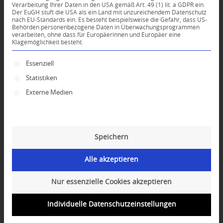
Verarbeitung Ihrer Daten in den USA gemäß Art. 49 (1) lit. a GDPR ein.
Der EuGH stuft die USA als ein Land mit unzureichendem Datenschutz
*
nach EU-Standards ein. Es besteht beispielsweise die Gefahr, dass US-
Name
Behörden personenbezogene Daten in Überwachungsprogrammen
verarbeiten, ohne dass für Europäerinnen und Europäer eine
Klagemöglichkeit besteht.
*
E-Mail-Adresse
Es folgt eine Liste der Service-Gruppen, für die ei
Essenziell
Statistiken
Website
Externe Medien
Speichern
Alle akzeptieren
Nur essenzielle Cookies akzeptieren
Individuelle Datenschutzeinstellungen