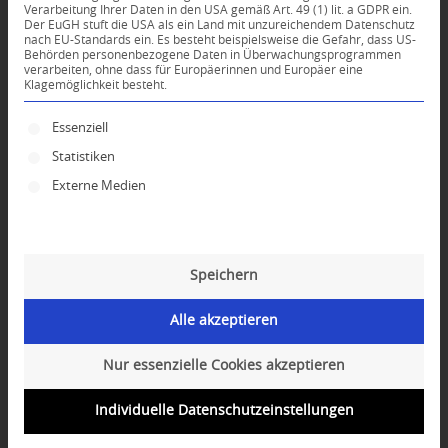
Verarbeitung Ihrer Daten in den USA gemäß Art. 49 (1) lit. a GDPR ein.
KOMMENTARE
Der EuGH stuft die USA als ein Land mit unzureichendem Datenschutz
nach EU-Standards ein. Es besteht beispielsweise die Gefahr, dass US-
Dein Kommentar
Behörden personenbezogene Daten in Überwachungsprogrammen
verarbeiten, ohne dass für Europäerinnen und Europäer eine
Klagemöglichkeit besteht.
An Diskussion beteiligen?
Hinterlassen Sie uns Ihren Kommentar!
Es folgt eine Liste der Service-Gruppen, für die ei
Essenziell
*
Name
Statistiken
Externe Medien
*
E-Mail-Adresse
Speichern
Website
Alle akzeptieren
Nur essenzielle Cookies akzeptieren
Individuelle Datenschutzeinstellungen