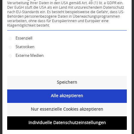
Verarbeitung Ihrer Daten in den USA gemäß Art. 49 (1) lit. a GDPR ein.
KOMMENTARE
Der EuGH stuft die USA als ein Land mit unzureichendem Datenschutz
nach EU-Standards ein. Es besteht beispielsweise die Gefahr, dass US-
Dein Kommentar
Behörden personenbezogene Daten in Überwachungsprogrammen
verarbeiten, ohne dass für Europäerinnen und Europäer eine
Klagemöglichkeit besteht.
An Diskussion beteiligen?
Hinterlassen Sie uns Ihren Kommentar!
Es folgt eine Liste der Service-Gruppen, für die ei
Essenziell
*
Name
Statistiken
Externe Medien
*
E-Mail-Adresse
Speichern
Website
Alle akzeptieren
Nur essenzielle Cookies akzeptieren
Individuelle Datenschutzeinstellungen