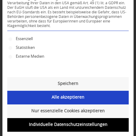
Verarbeitung Ihrer Daten in den USA gemäß Art. 49 (1) lit. a GDPR ein.
Der EuGH stuft die USA als ein Land mit unzureichendem Datenschutz
0
nach EU-Standards ein. Es besteht beispielsweise die Gefahr, dass US-
Behörden personenbezogene Daten in Überwachungsprogrammen
verarbeiten, ohne dass für Europäerinnen und Europäer eine
Klagemöglichkeit besteht.
KOMMENTARE
Dein Kommentar
Es folgt eine Liste der Service-Gruppen, für die ei
Essenziell
Statistiken
An Diskussion beteiligen?
Hinterlassen Sie uns Ihren Kommentar!
Externe Medien
*
Name
Speichern
*
E-Mail-Adresse
Alle akzeptieren
Website
Nur essenzielle Cookies akzeptieren
Individuelle Datenschutzeinstellungen