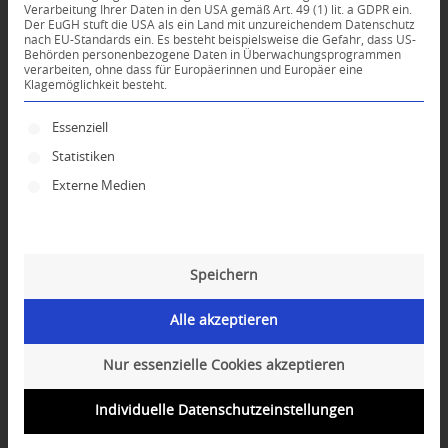
Verarbeitung Ihrer Daten in den USA gemäß Art. 49 (1) lit. a GDPR ein.
Der EuGH stuft die USA als ein Land mit unzureichendem Datenschutz
0
nach EU-Standards ein. Es besteht beispielsweise die Gefahr, dass US-
Behörden personenbezogene Daten in Überwachungsprogrammen
verarbeiten, ohne dass für Europäerinnen und Europäer eine
Klagemöglichkeit besteht.
KOMMENTARE
Dein Kommentar
Es folgt eine Liste der Service-Gruppen, für die ei
Essenziell
Statistiken
An Diskussion beteiligen?
Hinterlassen Sie uns Ihren Kommentar!
Externe Medien
*
Name
Speichern
*
E-Mail-Adresse
Alle akzeptieren
Website
Nur essenzielle Cookies akzeptieren
Individuelle Datenschutzeinstellungen