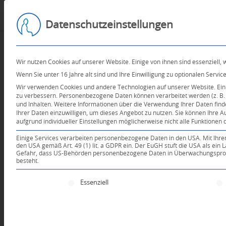
Datenschutzeinstellungen
Wir nutzen Cookies auf unserer Website. Einige von ihnen sind essenziell,
Wenn Sie unter 16 Jahre alt sind und Ihre Einwilligung zu optionalen Serv
Wir verwenden Cookies und andere Technologien auf unserer Website. Einig
zu verbessern.
Personenbezogene Daten können verarbeitet werden (z. B. I
und Inhalten.
Weitere Informationen über die Verwendung Ihrer Daten find
Ihrer Daten einzuwilligen, um dieses Angebot zu nutzen.
Sie können Ihre A
aufgrund individueller Einstellungen möglicherweise nicht alle Funktionen 
Einige Services verarbeiten personenbezogene Daten in den USA. Mit Ihrer E
den USA gemäß Art. 49 (1) lit. a GDPR ein. Der EuGH stuft die USA als ei
Gefahr, dass US-Behörden personenbezogene Daten in Überwachungsprogr
besteht.
Es folgt eine Liste der Service-Gruppen, für die e
Essenziell