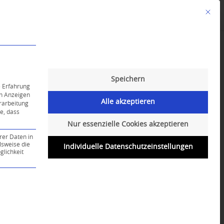
Mit die
Angebote
Kalender
English-Class
Speichern
e Erfahrung
on Anzeigen
Alle akzeptieren
erarbeitung
ie, dass
Nur essenzielle Cookies akzeptieren
rer Daten in
lsweise die
Individuelle Datenschutzeinstellungen
lichkeit
ce-Gruppe ist essenziell und kann nicht abgewählt werd