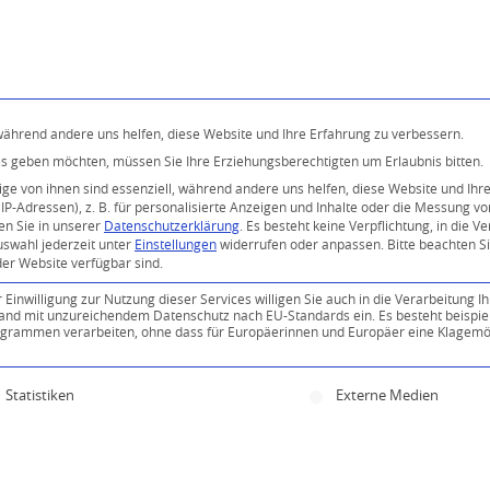
Programm
Über uns
Buddhismus
Kostenlose 
 während andere uns helfen, diese Website und Ihre Erfahrung zu verbessern.
ices geben möchten, müssen Sie Ihre Erziehungsberechtigten um Erlaubnis bitten.
e von ihnen sind essenziell, während andere uns helfen, diese Website und Ihr
P-Adressen), z. B. für personalisierte Anzeigen und Inhalte oder die Messung v
en Sie in unserer
Datenschutzerklärung
.
Es besteht keine Verpflichtung, in die V
uswahl jederzeit unter
Einstellungen
widerrufen oder anpassen.
Bitte beachten S
der Website verfügbar sind.
inwilligung zur Nutzung dieser Services willigen Sie auch in die Verarbeitung Ih
n Land mit unzureichendem Datenschutz nach EU-Standards ein. Es besteht beispie
ammen verarbeiten, ohne dass für Europäerinnen und Europäer eine Klagemög
ine Einwilligung erteilt werden kann. Die erste Servi
Statistiken
Externe Medien
0
KOMMENTARE