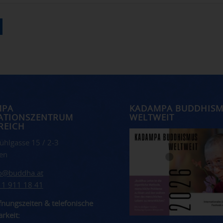
MPA
KADAMPA BUDDHIS
ATIONSZENTRUM
WELTWEIT
REICH
ühlgasse 15 / 2-3
en
fo@buddha.at
 1 911 18 41
nungszeiten & telefonische
rkeit: