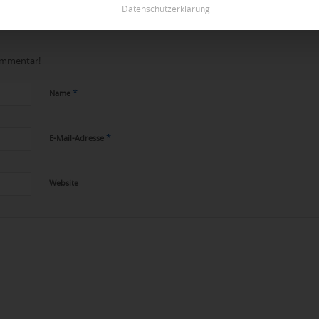
Datenschutzerklärung
Kommentar!
*
Name
*
E-Mail-Adresse
Website