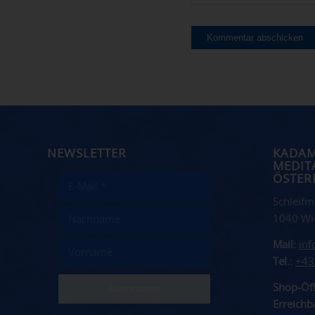
NEWSLETTER
KADA
MEDIT
ÖSTER
Schleifm
1040 Wi
Mail:
in
Tel.:
+43
Shop-Öff
Erreichba