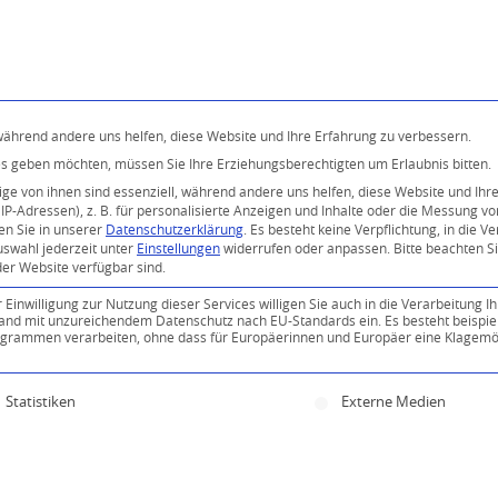
Programm
Über uns
Buddhismus
Kostenlose 
 während andere uns helfen, diese Website und Ihre Erfahrung zu verbessern.
ices geben möchten, müssen Sie Ihre Erziehungsberechtigten um Erlaubnis bitten.
e von ihnen sind essenziell, während andere uns helfen, diese Website und Ihr
P-Adressen), z. B. für personalisierte Anzeigen und Inhalte oder die Messung v
en Sie in unserer
Datenschutzerklärung
.
Es besteht keine Verpflichtung, in die V
uswahl jederzeit unter
Einstellungen
widerrufen oder anpassen.
Bitte beachten S
der Website verfügbar sind.
inwilligung zur Nutzung dieser Services willigen Sie auch in die Verarbeitung Ih
n Land mit unzureichendem Datenschutz nach EU-Standards ein. Es besteht beispie
ammen verarbeiten, ohne dass für Europäerinnen und Europäer eine Klagemög
ine Einwilligung erteilt werden kann. Die erste Servi
Statistiken
Externe Medien