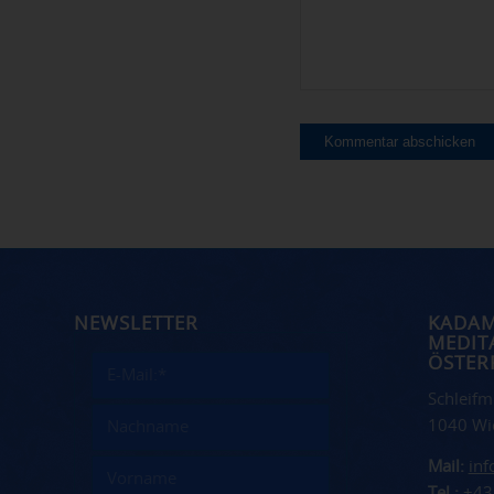
NEWSLETTER
KADA
MEDIT
ÖSTER
Schleifm
1040 Wi
Mail:
in
Tel.:
+43