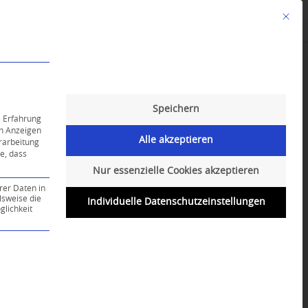
Mit die
Angebote
Kalender
English-Class
Speichern
e Erfahrung
on Anzeigen
Alle akzeptieren
erarbeitung
ie, dass
Nur essenzielle Cookies akzeptieren
rer Daten in
lsweise die
Individuelle Datenschutzeinstellungen
lichkeit
ce-Gruppe ist essenziell und kann nicht abgewählt werd