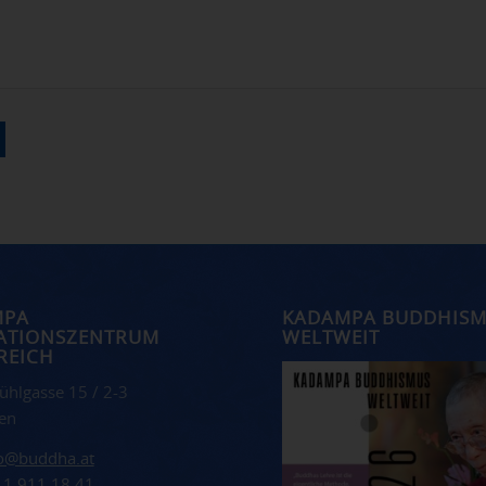
MPA
KADAMPA BUDDHIS
ATIONSZENTRUM
WELTWEIT
REICH
ühlgasse 15 / 2-3
en
fo@buddha.at
 1 911 18 41