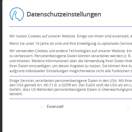
Datenschutzeinstellungen
Wir nutzen Cookies auf unserer Website. Einige von ihnen sind essenziell,
Wenn Sie unter 16 Jahre alt sind und Ihre Einwilligung zu optionalen Serv
Wir verwenden Cookies und andere Technologien auf unserer Website. Einig
zu verbessern.
Personenbezogene Daten können verarbeitet werden (z. B. I
und Inhalten.
Weitere Informationen über die Verwendung Ihrer Daten find
Ihrer Daten einzuwilligen, um dieses Angebot zu nutzen.
Sie können Ihre A
aufgrund individueller Einstellungen möglicherweise nicht alle Funktionen 
Einige Services verarbeiten personenbezogene Daten in den USA. Mit Ihrer E
den USA gemäß Art. 49 (1) lit. a GDPR ein. Der EuGH stuft die USA als ei
Gefahr, dass US-Behörden personenbezogene Daten in Überwachungsprogr
besteht.
Es folgt eine Liste der Service-Gruppen, für die e
Essenziell