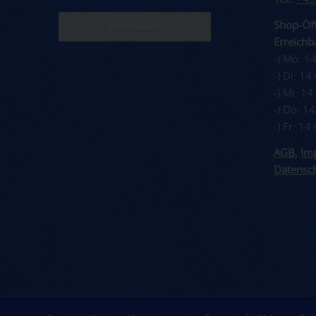
Shop-Öff
Erreichba
-) Mo: 1
-) Di: 1
-) Mi: 1
-) Do: 1
-) Fr: 1
AGB
,
Im
Datensc