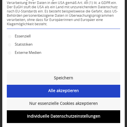
Verarbeitung Ihrer Daten in den USA gemäß Art. 49 (1) lit. a GDPR ein.
Der EuGH stuft die USA als ein Land mit unzureichendem Datenschutz
0
nach EU-Standards ein. Es besteht beispielsweise die Gefahr, dass US-
Behörden personenbezogene Daten in Überwachungsprogrammen
verarbeiten, ohne dass für Europäerinnen und Europäer eine
Klagemöglichkeit besteht.
KOMMENTARE
Dein Kommentar
Es folgt eine Liste der Service-Gruppen, für die ei
Essenziell
Statistiken
An Diskussion beteiligen?
Hinterlassen Sie uns Ihren Kommentar!
Externe Medien
*
Name
Speichern
*
E-Mail-Adresse
Alle akzeptieren
Website
Nur essenzielle Cookies akzeptieren
Individuelle Datenschutzeinstellungen