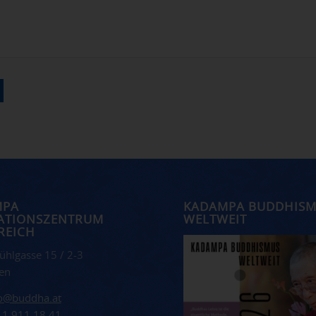
MPA
KADAMPA BUDDHIS
ATIONSZENTRUM
WELTWEIT
REICH
ühlgasse 15 / 2-3
en
fo@buddha.at
 1 911 18 41