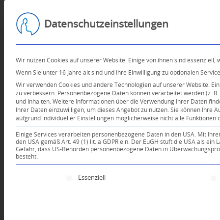
Datenschutzeinstellungen
Wir nutzen Cookies auf unserer Website. Einige von ihnen sind essenziell,
Wenn Sie unter 16 Jahre alt sind und Ihre Einwilligung zu optionalen Serv
Wir verwenden Cookies und andere Technologien auf unserer Website. Einig
zu verbessern.
Personenbezogene Daten können verarbeitet werden (z. B. I
und Inhalten.
Weitere Informationen über die Verwendung Ihrer Daten find
Ihrer Daten einzuwilligen, um dieses Angebot zu nutzen.
Sie können Ihre A
aufgrund individueller Einstellungen möglicherweise nicht alle Funktionen 
Einige Services verarbeiten personenbezogene Daten in den USA. Mit Ihrer E
den USA gemäß Art. 49 (1) lit. a GDPR ein. Der EuGH stuft die USA als ei
Gefahr, dass US-Behörden personenbezogene Daten in Überwachungsprogr
besteht.
Es folgt eine Liste der Service-Gruppen, für die e
Essenziell