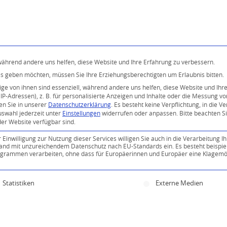
Programm
Über uns
Buddhismus
Kostenlose 
 während andere uns helfen, diese Website und Ihre Erfahrung zu verbessern.
ices geben möchten, müssen Sie Ihre Erziehungsberechtigten um Erlaubnis bitten.
e von ihnen sind essenziell, während andere uns helfen, diese Website und Ihr
P-Adressen), z. B. für personalisierte Anzeigen und Inhalte oder die Messung v
en Sie in unserer
Datenschutzerklärung
.
Es besteht keine Verpflichtung, in die V
uswahl jederzeit unter
Einstellungen
widerrufen oder anpassen.
Bitte beachten S
der Website verfügbar sind.
inwilligung zur Nutzung dieser Services willigen Sie auch in die Verarbeitung Ih
n Land mit unzureichendem Datenschutz nach EU-Standards ein. Es besteht beispie
ammen verarbeiten, ohne dass für Europäerinnen und Europäer eine Klagemög
ine Einwilligung erteilt werden kann. Die erste Servi
Statistiken
Externe Medien