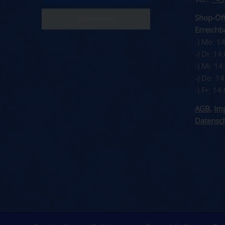
Shop-Öff
Erreichba
-) Mo: 1
-) Di: 1
-) Mi: 1
-) Do: 1
-) Fr: 1
AGB
,
Im
Datensc