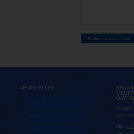
NEWSLETTER
KADA
MEDIT
ÖSTER
Schleifm
1040 Wi
Mail:
in
Tel.:
+43