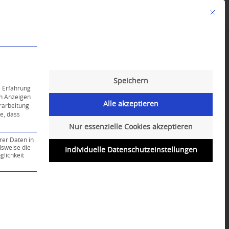
Mit die
Angebote
Kalender
English-Class
Speichern
e Erfahrung
on Anzeigen
Alle akzeptieren
erarbeitung
ie, dass
Nur essenzielle Cookies akzeptieren
rer Daten in
lsweise die
Individuelle Datenschutzeinstellungen
lichkeit
ce-Gruppe ist essenziell und kann nicht abgewählt werd