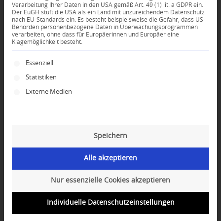
Verarbeitung Ihrer Daten in den USA gemäß Art. 49 (1) lit. a GDPR ein.
Der EuGH stuft die USA als ein Land mit unzureichendem Datenschutz
*
nach EU-Standards ein. Es besteht beispielsweise die Gefahr, dass US-
Name
Behörden personenbezogene Daten in Überwachungsprogrammen
verarbeiten, ohne dass für Europäerinnen und Europäer eine
Klagemöglichkeit besteht.
*
E-Mail-Adresse
Es folgt eine Liste der Service-Gruppen, für die ei
Essenziell
Statistiken
Website
Externe Medien
Speichern
Alle akzeptieren
Nur essenzielle Cookies akzeptieren
Individuelle Datenschutzeinstellungen