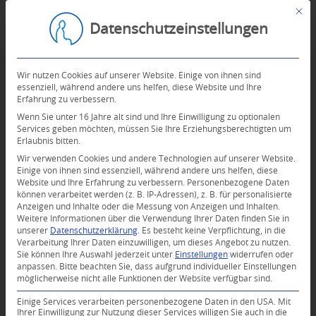
Mit d
Datenschutzeinstellungen
Wir nutzen Cookies auf unserer Website. Einige von ihnen sind
essenziell, während andere uns helfen, diese Website und Ihre
Erfahrung zu verbessern.
Wenn Sie unter 16 Jahre alt sind und Ihre Einwilligung zu optionalen
Services geben möchten, müssen Sie Ihre Erziehungsberechtigten um
Erlaubnis bitten.
Wir verwenden Cookies und andere Technologien auf unserer Website.
Einige von ihnen sind essenziell, während andere uns helfen, diese
Website und Ihre Erfahrung zu verbessern.
Personenbezogene Daten
können verarbeitet werden (z. B. IP-Adressen), z. B. für personalisierte
Anzeigen und Inhalte oder die Messung von Anzeigen und Inhalten.
0
Weitere Informationen über die Verwendung Ihrer Daten finden Sie in
unserer
Datenschutzerklärung
.
Es besteht keine Verpflichtung, in die
Verarbeitung Ihrer Daten einzuwilligen, um dieses Angebot zu nutzen.
KOMMENTARE
Sie können Ihre Auswahl jederzeit unter
Einstellungen
widerrufen oder
anpassen.
Bitte beachten Sie, dass aufgrund individueller Einstellungen
Dein Kommentar
möglicherweise nicht alle Funktionen der Website verfügbar sind.
An Diskussion beteiligen?
Einige Services verarbeiten personenbezogene Daten in den USA. Mit
Hinterlassen Sie uns Ihren Kommentar!
Ihrer Einwilligung zur Nutzung dieser Services willigen Sie auch in die