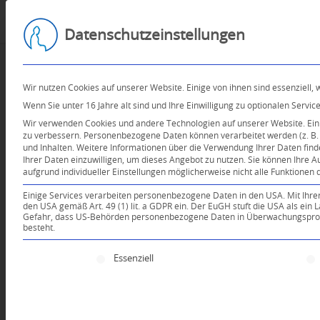
Datenschutzeinstellungen
Wir nutzen Cookies auf unserer Website. Einige von ihnen sind essenziell,
Wenn Sie unter 16 Jahre alt sind und Ihre Einwilligung zu optionalen Serv
Wir verwenden Cookies und andere Technologien auf unserer Website. Einig
zu verbessern.
Personenbezogene Daten können verarbeitet werden (z. B. I
und Inhalten.
Weitere Informationen über die Verwendung Ihrer Daten find
Ihrer Daten einzuwilligen, um dieses Angebot zu nutzen.
Sie können Ihre A
aufgrund individueller Einstellungen möglicherweise nicht alle Funktionen 
Einige Services verarbeiten personenbezogene Daten in den USA. Mit Ihrer E
den USA gemäß Art. 49 (1) lit. a GDPR ein. Der EuGH stuft die USA als ei
Gefahr, dass US-Behörden personenbezogene Daten in Überwachungsprogr
besteht.
Es folgt eine Liste der Service-Gruppen, für die e
Essenziell
Dein Kommentar
An Diskussion beteiligen?
Hinterlassen Sie uns Ihren 