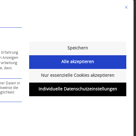
Mit die
Angebote
Kalender
English-Class
Speichern
e Erfahrung
on Anzeigen
Alle akzeptieren
erarbeitung
ie, dass
Nur essenzielle Cookies akzeptieren
rer Daten in
lsweise die
Individuelle Datenschutzeinstellungen
lichkeit
ce-Gruppe ist essenziell und kann nicht abgewählt werd