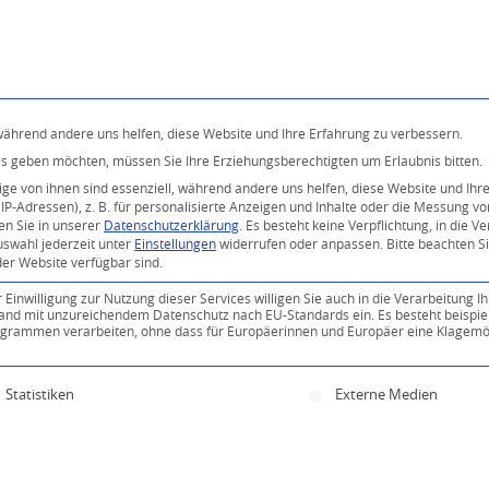
Programm
Über uns
Buddhismus
Kostenlose 
 während andere uns helfen, diese Website und Ihre Erfahrung zu verbessern.
ices geben möchten, müssen Sie Ihre Erziehungsberechtigten um Erlaubnis bitten.
e von ihnen sind essenziell, während andere uns helfen, diese Website und Ihr
P-Adressen), z. B. für personalisierte Anzeigen und Inhalte oder die Messung v
en Sie in unserer
Datenschutzerklärung
.
Es besteht keine Verpflichtung, in die V
uswahl jederzeit unter
Einstellungen
widerrufen oder anpassen.
Bitte beachten S
der Website verfügbar sind.
inwilligung zur Nutzung dieser Services willigen Sie auch in die Verarbeitung Ih
0
n Land mit unzureichendem Datenschutz nach EU-Standards ein. Es besteht beispie
ammen verarbeiten, ohne dass für Europäerinnen und Europäer eine Klagemög
KOMMENTARE
ine Einwilligung erteilt werden kann. Die erste Servi
Statistiken
Externe Medien
Kommentar!