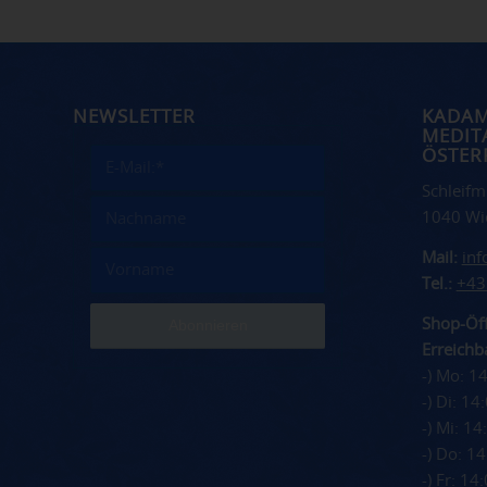
NEWSLETTER
KADA
MEDIT
ÖSTER
Schleifm
1040 Wi
Mail:
in
Tel.:
+43
Shop-Öff
Erreichba
-) Mo: 1
-) Di: 1
-) Mi: 1
-) Do: 1
-) Fr: 1